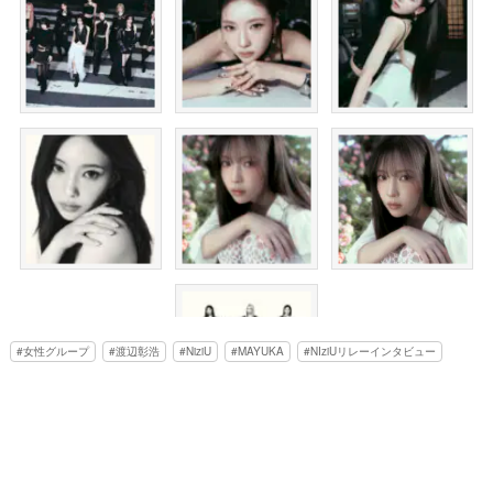
女性グループ
渡辺彰浩
NiziU
MAYUKA
NIziUリレーインタビュー