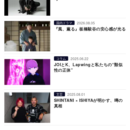
2026.08.05
国内ドラマ
『風、薫る』板橋駿谷の安心感が光る
2025.06.22
コラム
JOIとK、Lapwingと私たちの“類似
性の正体”
2025.08.01
文芸
SHINTANI × ISHIYAが明かす、噂の
真相