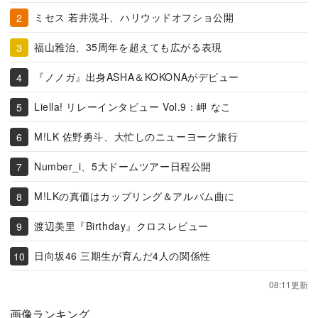
ミセス 若井滉斗、ハリウッドオフショ公開
福山雅治、35周年を超えても広がる表現
『ノノガ』出身ASHA＆KOKONAがデビュー
Liella! リレーインタビュー Vol.9：岬 なこ
M!LK 佐野勇斗、大忙しのニューヨーク旅行
Number_i、5大ドームツアー日程公開
M!LKの真価はカップリング＆アルバム曲に
渡辺美里『Birthday』クロスレビュー
日向坂46 三期生が育んだ4人の関係性
08:11更新
画像ランキング