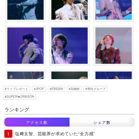
ライブレポート
JPOP
EBiDAN
高橋梓
男性グループ
SUPER★DRAGON
ランキング
アクセス数
シェア数
塩﨑太智、芸能界が求めていた“全力感”