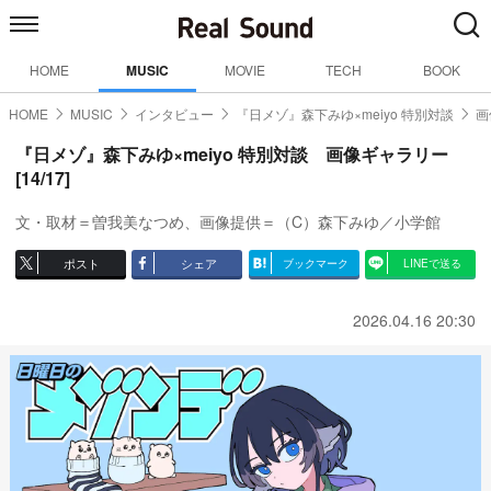
HOME
MUSIC
MOVIE
TECH
BOOK
HOME
MUSIC
インタビュー
『日メゾ』森下みゆ×meiyo 特別対談
画
『日メゾ』森下みゆ×meiyo 特別対談 画像ギャラリー
[14/17]
文・取材＝曽我美なつめ、画像提供＝（C）森下みゆ／小学館
ポスト
シェア
ブックマーク
LINEで送る
2026.04.16 20:30