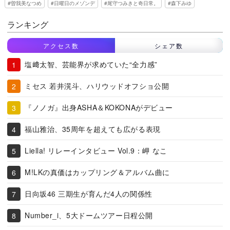
曽我美なつめ
日曜日のメゾンデ
尾守つみきと奇日常。
森下みゆ
ランキング
アクセス数
シェア数
塩﨑太智、芸能界が求めていた“全力感”
ミセス 若井滉斗、ハリウッドオフショ公開
『ノノガ』出身ASHA＆KOKONAがデビュー
福山雅治、35周年を超えても広がる表現
Liella! リレーインタビュー Vol.9：岬 なこ
M!LKの真価はカップリング＆アルバム曲に
日向坂46 三期生が育んだ4人の関係性
Number_i、5大ドームツアー日程公開