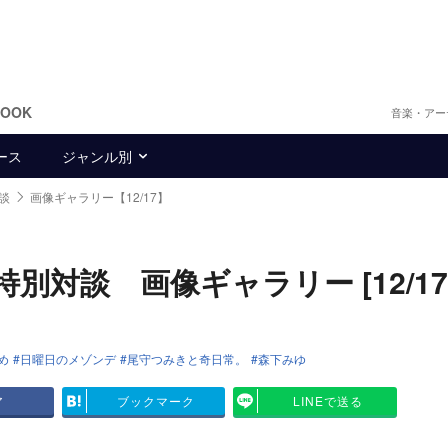
BOOK
音楽・アー
ース
ジャンル別
対談
画像ギャラリー【12/17】
特別対談 画像ギャラリー [12/17
め
日曜日のメゾンデ
尾守つみきと奇日常。
森下みゆ
ア
ブックマーク
LINEで送る