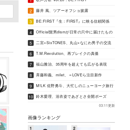
藤井 風、ツアーオフショ披露
BE:FIRST『生：FIRST』に映る信頼関係
Official髭男dismが日常の只中に届けたもの
二宮×SixTONES、丸山×なにわ男子の交流
T.M.Revolution、再ブレイクの真価
福山雅治、35周年を超えても広がる表現
斉藤和義、milet、＝LOVEら注目新作
M!LK 佐野勇斗、大忙しのニューヨーク旅行
鈴木愛理、浴衣姿であざとさ全開ポーズ
03:11更新
画像ランキング