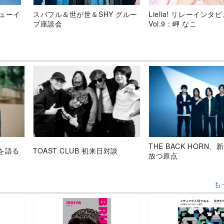
デビューイ
スパフル＆世が世＆SHY グルー
Liella! リレーインタ
プ座談会
Vol.9：岬 なこ
THE BACK HORN
を語る
TOAST CLUB 初来日対談
放つ原点
も