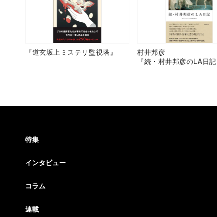
『道玄坂上ミステリ監視塔』
村井邦彦
『続・村井邦彦のLA日記
特集
インタビュー
コラム
連載