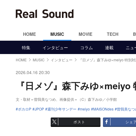
HOME
MUSIC
MOVIE
TECH
特集
インタビュー
コラム
連載
ニュ
HOME
MUSIC
インタビュー
『日メゾ』森下みゆ×meiyo 特別
2026.04.16 20:30
『日メゾ』森下みゆ×meiyo 
文・取材＝曽我美なつめ、画像提供＝（C）森下みゆ／小学館
ボカロP
JPOP
週刊少年サンデー
meiyo
MAISONdes
曽我美なつ
ポスト
シェ