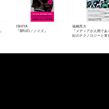
ISHIYA
福嶋亮大
』
『BRUO／ノイズ』
『メディアが人間であ
紀のテクノロジーと実