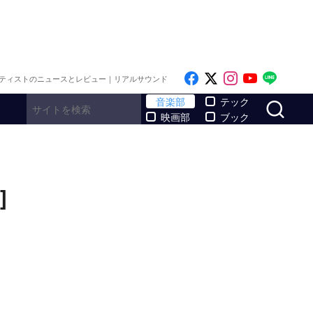
Like on Facebook
Follow on x
Follow on I
Follow o
Follo
ティストのニュースとレビュー｜リアルサウンド
サ
音楽部
テック
映画部
ブック
]