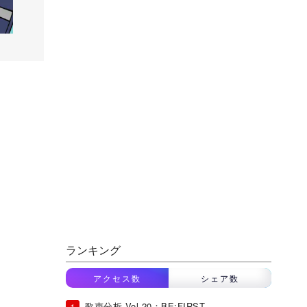
ランキング
アクセス数
シェア数
歌声分析 Vol.20：BE:FIRST