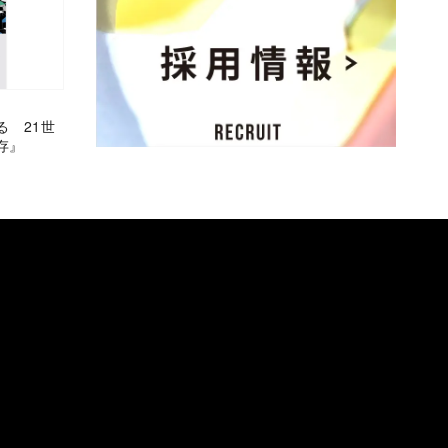
る 21世
存』