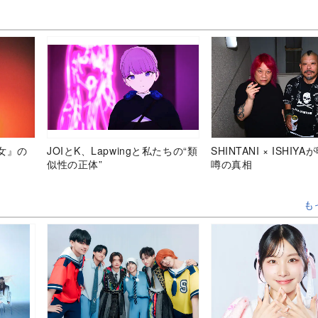
女』の
JOIとK、Lapwingと私たちの“類
SHINTANI × ISHIY
似性の正体”
噂の真相
も