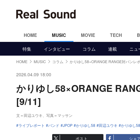
HOME
MUSIC
MOVIE
TECH
特集
インタビュー
コラム
連載
ニュ
HOME
MUSIC
コラム
かりゆし58×ORANGE RANGE対バンレ
2026.04.09 18:00
かりゆし58×ORANGE R
[9/11]
文＝田辺ユウキ、写真＝マッサン
ライブレポート
バンド
JPOP
かりゆし58
田辺ユウキ
かりゆし58
ポスト
シェ