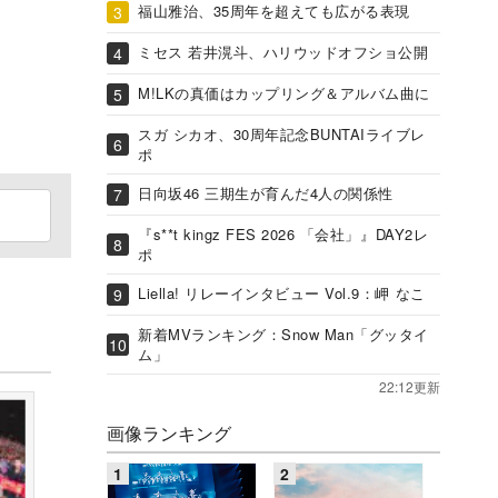
福山雅治、35周年を超えても広がる表現
ミセス 若井滉斗、ハリウッドオフショ公開
M!LKの真価はカップリング＆アルバム曲に
スガ シカオ、30周年記念BUNTAIライブレ
ポ
日向坂46 三期生が育んだ4人の関係性
『s**t kingz FES 2026 「会社」』DAY2レ
ポ
Liella! リレーインタビュー Vol.9：岬 なこ
新着MVランキング：Snow Man「グッタイ
ム」
22:12更新
画像ランキング