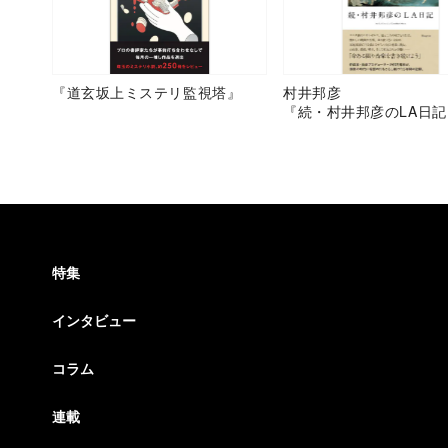
『道玄坂上ミステリ監視塔』
村井邦彦
『続・村井邦彦のLA日記
特集
インタビュー
コラム
連載