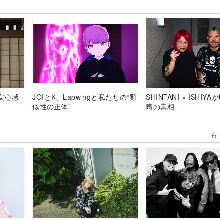
安心感
JOIとK、Lapwingと私たちの“類
SHINTANI × ISHIY
似性の正体”
噂の真相
も