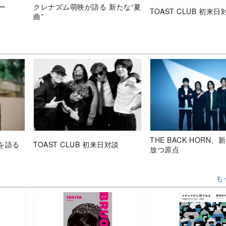
ュー
クレナズム萌映が語る 新たな“夏
TOAST CLUB 初来日
曲”
THE BACK HORN
を語る
TOAST CLUB 初来日対談
放つ原点
も