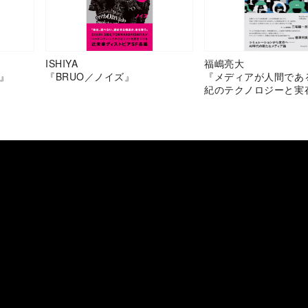
ISHIYA
福嶋亮大
』
『BRUO／ノイズ』
『メディアが人間であ
紀のテクノロジーと実