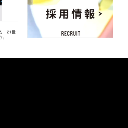
る 21世
存』