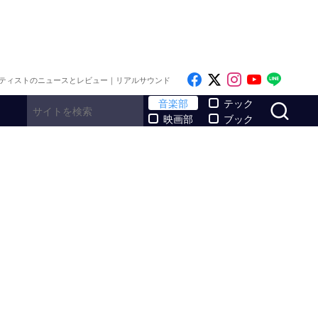
Like on Facebook
Follow on x
Follow on I
Follow o
Follo
ティストのニュースとレビュー｜リアルサウンド
サ
音楽部
テック
映画部
ブック