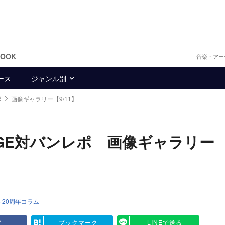
BOOK
音楽・アー
ース
ジャンル別
ポ
画像ギャラリー【9/11】
ANGE対バンレポ 画像ギャラリー
 20周年コラム
ア
ブックマーク
LINEで送る