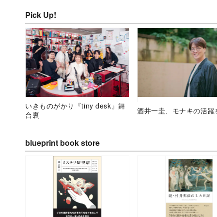
Pick Up!
いきものがかり『tiny desk』舞
酒井一圭、モナキの活躍
台裏
blueprint book store