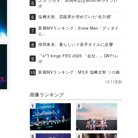
スガ シカオ、30周年記念BUNTAIライブレ
ポ
塩﨑太智、芸能界が求めていた“全力感”
新着MVランキング：Snow Man「グッタイ
ム」
倖田來未、夏らしいド派手ネイルに反響
『s**t kingz FES 2026 「会社」』DAY1レ
ポ
新着MVランキング：M!LK 塩﨑太智 ソロ曲
12:11更新
画像ランキング