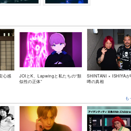
安心感
JOIとK、Lapwingと私たちの“類
SHINTANI × ISHIY
似性の正体”
噂の真相
も