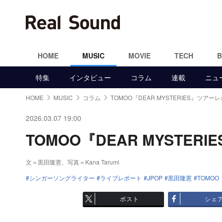
HOME
MUSIC
MOVIE
TECH
特集
インタビュー
コラム
連載
ニュ
HOME
MUSIC
コラム
TOMOO『DEAR MYSTERIES』ツアーレ
2026.03.07 19:00
TOMOO『DEAR MYSTE
文＝黒田隆憲、写真＝Kana Tarumi
シンガーソングライター
ライブレポート
JPOP
黒田隆憲
TOMOO
ポスト
シェ