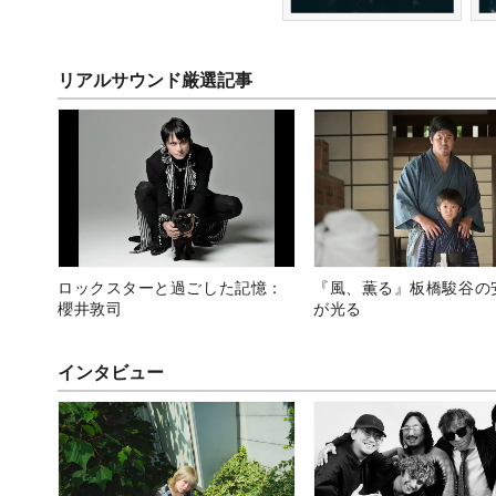
リアルサウンド厳選記事
ロックスターと過ごした記憶：
『風、薫る』板橋駿谷の
櫻井敦司
が光る
インタビュー