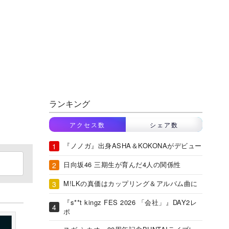
ランキング
アクセス数
シェア数
『ノノガ』出身ASHA＆KOKONAがデビュー
日向坂46 三期生が育んだ4人の関係性
M!LKの真価はカップリング＆アルバム曲に
『s**t kingz FES 2026 「会社」』DAY2レ
ポ