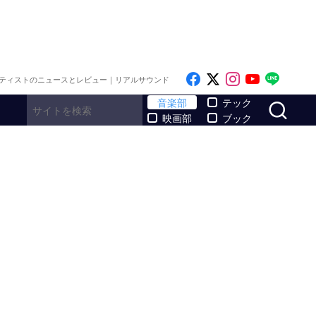
Like on Facebook
Follow on x
Follow on I
Follow o
Follo
ティストのニュースとレビュー｜リアルサウンド
サ
音楽部
テック
映画部
ブック