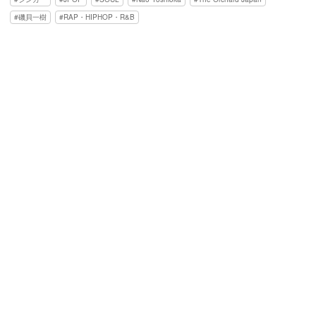
磯貝一樹
RAP・HIPHOP・R&B