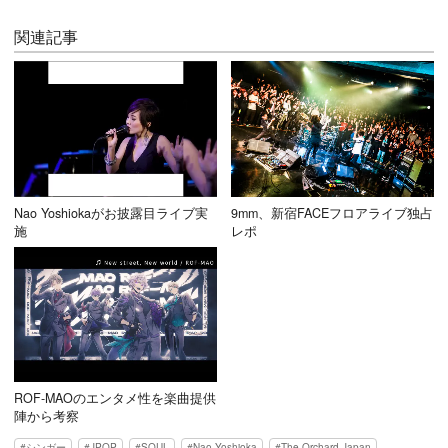
関連記事
Nao Yoshiokaがお披露目ライブ実
9mm、新宿FACEフロアライブ独占
施
レポ
ROF-MAOのエンタメ性を楽曲提供
陣から考察
シンガー
JPOP
SOUL
Nao Yoshioka
The Orchard Japan