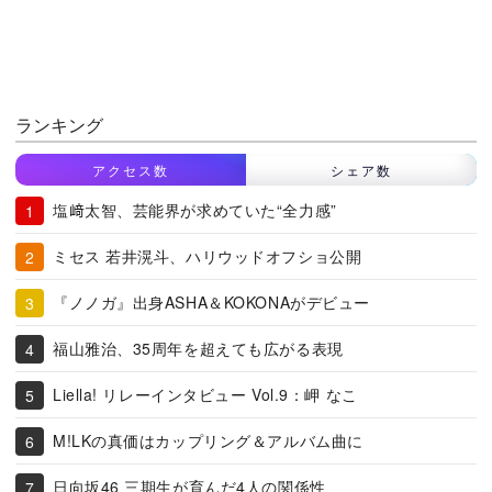
ランキング
アクセス数
シェア数
塩﨑太智、芸能界が求めていた“全力感”
ミセス 若井滉斗、ハリウッドオフショ公開
『ノノガ』出身ASHA＆KOKONAがデビュー
福山雅治、35周年を超えても広がる表現
Liella! リレーインタビュー Vol.9：岬 なこ
M!LKの真価はカップリング＆アルバム曲に
日向坂46 三期生が育んだ4人の関係性