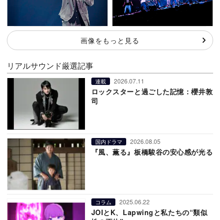
画像をもっと見る
リアルサウンド厳選記事
2026.07.11
連載
ロックスターと過ごした記憶：櫻井敦
司
2026.08.05
国内ドラマ
『風、薫る』板橋駿谷の安心感が光る
2025.06.22
コラム
JOIとK、Lapwingと私たちの“類似