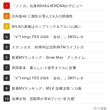
『ノノガ』出身ASHA＆KOKONAがデビュー
日向坂46 三期生が育んだ4人の関係性
M!LKの真価はカップリング＆アルバム曲に
『s**t kingz FES 2026 「会社」』DAY2レポ
スガ シカオ、30周年記念BUNTAIライブレポ
新着MVランキング：Snow Man「グッタイム」
倖田來未、夏らしいド派手ネイルに反響
『s**t kingz FES 2026 「会社」』DAY1レポ
新着MVランキング：M!LK 塩﨑太智 ソロ曲
塩﨑太智、芸能界が求めていた“全力感”
10:11更新