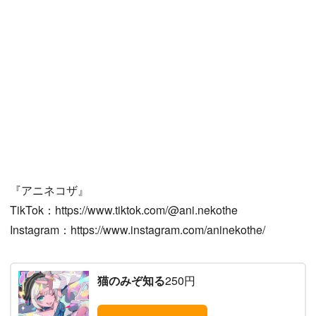
『アニネコザ』
TikTok：https://www.tiktok.com/@ani.nekothe
Instagram：https://www.instagram.com/aninekothe/
猫のみぞ知る
250円