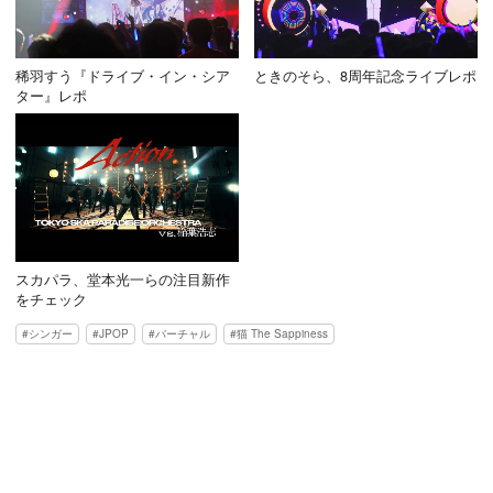
稀羽すう『ドライブ・イン・シア
ときのそら、8周年記念ライブレポ
ター』レポ
スカパラ、堂本光一らの注目新作
をチェック
シンガー
JPOP
バーチャル
猫 The Sappiness