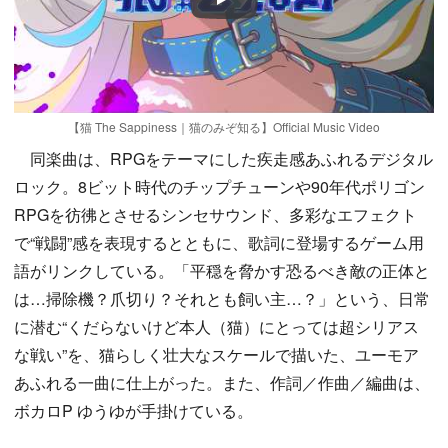
Play
【猫 The Sappiness｜猫のみぞ知る】Official Music Video
同楽曲は、RPGをテーマにした疾走感あふれるデジタル
ロック。8ビット時代のチップチューンや90年代ポリゴン
RPGを彷彿とさせるシンセサウンド、多彩なエフェクト
で“戦闘”感を表現するとともに、歌詞に登場するゲーム用
語がリンクしている。「平穏を脅かす恐るべき敵の正体と
は…掃除機？爪切り？それとも飼い主…？」という、日常
に潜む“くだらないけど本人（猫）にとっては超シリアス
な戦い”を、猫らしく壮大なスケールで描いた、ユーモア
あふれる一曲に仕上がった。また、作詞／作曲／編曲は、
ボカロP ゆうゆが手掛けている。