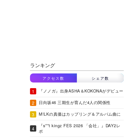
ランキング
アクセス数
シェア数
『ノノガ』出身ASHA＆KOKONAがデビュー
日向坂46 三期生が育んだ4人の関係性
M!LKの真価はカップリング＆アルバム曲に
『s**t kingz FES 2026 「会社」』DAY2レ
ポ