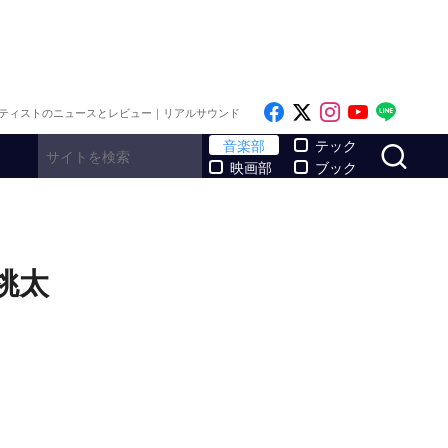
Like on Facebook
Follow on x
Follow on I
Follow o
Follo
ティストのニュースとレビュー｜リアルサウンド
サ
音楽部
テック
映画部
ブック
『桃太