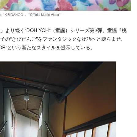
e「KIBIDANGO 」**Official Music Video**
り続く“DOH YOH”（童謡）シリーズ第2弾。童謡『桃
子の“きびだんご”をファンタジックな物語へと膨らませ、
 HIPHOP”という新たなスタイルを提示している。