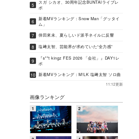
スガ シカオ、30周年記念BUNTAIライブレ
ポ
新着MVランキング：Snow Man「グッタイ
ム」
倖田來未、夏らしいド派手ネイルに反響
塩﨑太智、芸能界が求めていた“全力感”
『s**t kingz FES 2026 「会社」』DAY1レ
ポ
新着MVランキング：M!LK 塩﨑太智 ソロ曲
11:12更新
画像ランキング