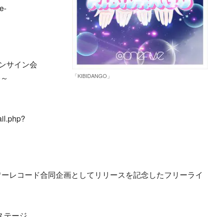
e-
ラインサイン会
「KIBIDANGO」
0～
il.php?
ワーレコード合同企画としてリリースを記念したフリーライ
ステージ