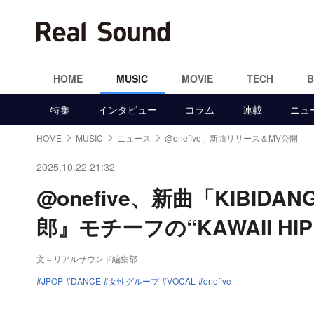
HOME
MUSIC
MOVIE
TECH
特集
インタビュー
コラム
連載
ニュ
HOME
MUSIC
ニュース
@onefive、新曲リリース＆MV公開
2025.10.22 21:32
@onefive、新曲「KIBI
郎』モチーフの“KAWAII HIP
文＝リアルサウンド編集部
JPOP
DANCE
女性グループ
VOCAL
onefive