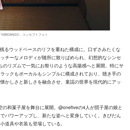
「KIBIDANGO」コンセプトフォト
に残るウッドベースのリフを重ねた構成に。口ずさみたくな
ャッチーなメロディが随所に散りばめられ、幻想的なシンセ
ちのリズムで一気にお祭りのような高揚感へと展開。特にサ
トラックもボーカルもシンプルに構成されており、聴き手の
。懐かしさと新しさを融合させ、童謡の世界を現代的にアッ
和菓子屋を舞台に展開。@onefiveの4人が団子屋の娘と
とでパワーアップし、新たな姿へと変身していく。きびだん
な小道具や衣装も登場している。