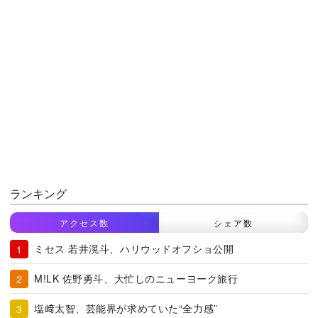
ランキング
アクセス数
シェア数
ミセス 若井滉斗、ハリウッドオフショ公開
M!LK 佐野勇斗、大忙しのニューヨーク旅行
塩﨑太智、芸能界が求めていた“全力感”