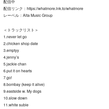
配信中
配信リンク：https://whatmore.lnk.to/whatmore
レーベル：Alta Music Group
＜トラックリスト＞
1.never let go
2.chicken shop date
3.emptyy
4.jenny’s
5.jackie chan
6.put it on hearts
7.go!
8.bombay (keep it alive)
9.eastside w. My dogs
10.slow down
11.white subie