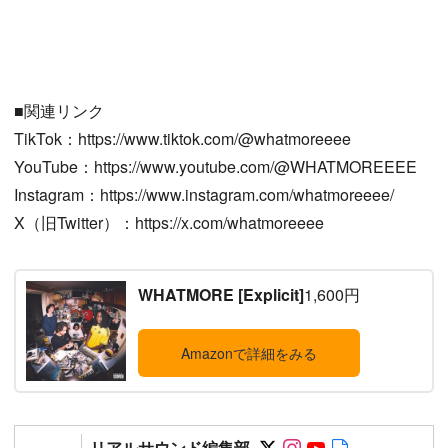
■関連リンク
TikTok：https://www.tiktok.com/@whatmoreeee
YouTube：https://www.youtube.com/@WHATMOREEEE
Instagram：https://www.instagram.com/whatmoreeee/
X（旧Twitter）：https://x.com/whatmoreeee
WHATMORE [Explicit]
1,600円
Amazonで詳細をみる
Follow on SNS
Follow on SNS
Follow on SN
Author web 
リアルサウンド編集部