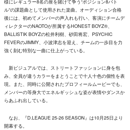
様にレギュラー8名の座を賭けて争う“ポジション8バト
ル”の課題曲として使用された楽曲。オーディション合格
後には、初めてメンバーの声入れも行い、客演にチームデ
ィレクターのNAOTOが所属するHONEST BOYZ®、
BALLISTIK BOYZの松井利樹、砂田将宏、PSYCHIC
FEVERのJIMMY、小波津志を迎え、チームの一歩目を力
強く刻む特別な一曲に仕上がっている。
新ビジュアルでは、ストリートファッションに身を包
み、全員が違うカラーをまとうことで十人十色の個性を表
現。また、同時に公開されたプロフィールムービーでも、
メンバーの等身大でエネルギッシュな姿が表情やダンスか
らあふれ出している。
なお、『D.LEAGUE 25-26 SEASON』は10月25日より
開幕する。