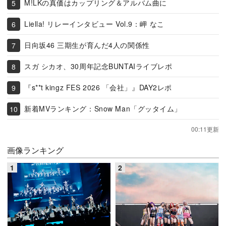
M!LKの真価はカップリング＆アルバム曲に
Liella! リレーインタビュー Vol.9：岬 なこ
日向坂46 三期生が育んだ4人の関係性
スガ シカオ、30周年記念BUNTAIライブレポ
『s**t kingz FES 2026 「会社」』DAY2レポ
新着MVランキング：Snow Man「グッタイム」
00:11更新
画像ランキング