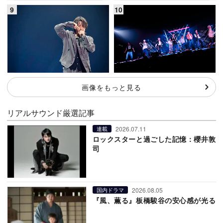
画像をもっと見る
リアルサウンド厳選記事
2026.07.11
連載
ロックスターと過ごした記憶：櫻井敦
司
2026.08.05
国内ドラマ
『風、薫る』板橋駿谷の安心感が光る