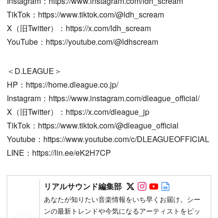
Instagram：https://www.instagram.com/ldh_scream
TikTok：https://www.tiktok.com/@ldh_scream
X（旧Twitter）：https://x.com/ldh_scream
YouTube：https://youtube.com/@ldhscream
＜D.LEAGUE＞
HP：https://home.dleague.co.jp/
Instagram：https://www.instagram.com/dleague_official/
X（旧Twitter）：https://x.com/dleague_jp
TikTok：https://www.tiktok.com/@dleague_official
Youtube：https://www.youtube.com/c/DLEAGUEOFFICIAL
LINE：https://lin.ee/eK2H7CP
Follow on SNS
Follow on SNS
Follow on SN
Author web 
リアルサウンド編集部
あなたが知りたい音楽情報をいち早くお届け。シー
ンの最新トレンドや今気になるアーティストをピッ