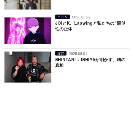
2025.06.22
コラム
JOIとK、Lapwingと私たちの“類似
性の正体”
2025.08.01
文芸
SHINTANI × ISHIYAが明かす、噂の
真相