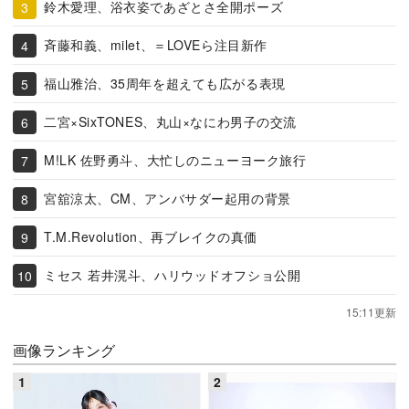
鈴木愛理、浴衣姿であざとさ全開ポーズ
斉藤和義、milet、＝LOVEら注目新作
福山雅治、35周年を超えても広がる表現
二宮×SixTONES、丸山×なにわ男子の交流
M!LK 佐野勇斗、大忙しのニューヨーク旅行
宮舘涼太、CM、アンバサダー起用の背景
T.M.Revolution、再ブレイクの真価
ミセス 若井滉斗、ハリウッドオフショ公開
15:11更新
画像ランキング