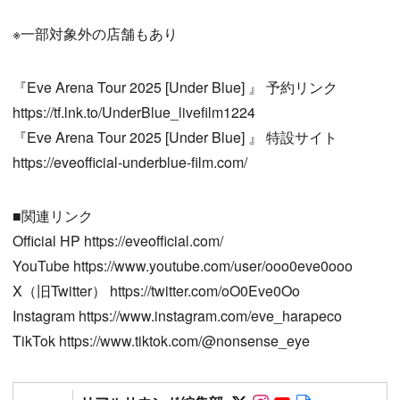
※一部対象外の店舗もあり
『Eve Arena Tour 2025 [Under Blue] 』 予約リンク
https://tf.lnk.to/UnderBlue_livefilm1224
『Eve Arena Tour 2025 [Under Blue] 』 特設サイト
https://eveofficial-underblue-film.com/
■関連リンク
Official HP https://eveofficial.com/
YouTube https://www.youtube.com/user/ooo0eve0ooo
X（旧Twitter） https://twitter.com/oO0Eve0Oo
Instagram https://www.instagram.com/eve_harapeco
TikTok https://www.tiktok.com/@nonsense_eye
Follow on SNS
Follow on SNS
Follow on SN
Author web 