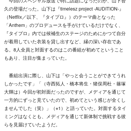
今回のスペシャル放送で特に話題になったのが、山下智
久の登場だった。山下は『timelesz project -AUDITION-』
（Netflix／以下、『タイプロ』）のテーマ曲となった
「Anthem」のプロデュースを手がけているだけでなく、
『タイプロ』内では候補生のステージのためにかつて自分
が着用していた衣装を貸し出すなど、縁の深い存在であ
る。8人全員と対面するのはこの番組が初めてということ
もあり、注目が集まっていた。
番組出演に際し、山下は「やっと会うことができてうれ
しかったです」「（寺西拓人・橋本将生・猪俣周杜・篠塚
大輝は）今回が初対面だったのですが、メディアを通じて
一方的にずっと見ていたので、初めてという感じが全くし
ませんでした（笑）」（※1）と語っていた。対面するタイ
ミングはなくとも、メディアを通じて新体制で挑戦する彼
らを見届けていたようだ。