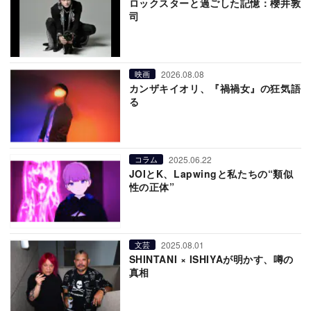
ロックスターと過ごした記憶：櫻井敦
司
2026.08.08
映画
カンザキイオリ、『禍禍女』の狂気語
る
2025.06.22
コラム
JOIとK、Lapwingと私たちの“類似
性の正体”
2025.08.01
文芸
SHINTANI × ISHIYAが明かす、噂の
真相