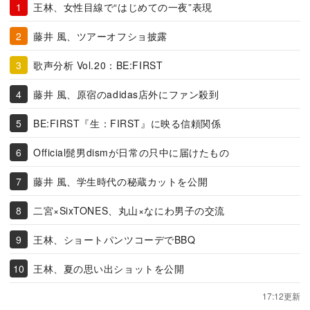
王林、女性目線で“はじめての一夜”表現
藤井 風、ツアーオフショ披露
歌声分析 Vol.20：BE:FIRST
藤井 風、原宿のadidas店外にファン殺到
BE:FIRST『生：FIRST』に映る信頼関係
Official髭男dismが日常の只中に届けたもの
藤井 風、学生時代の秘蔵カットを公開
二宮×SixTONES、丸山×なにわ男子の交流
王林、ショートパンツコーデでBBQ
王林、夏の思い出ショットを公開
17:12更新