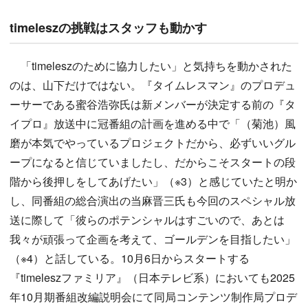
timeleszの挑戦はスタッフも動かす
「timeleszのために協力したい」と気持ちを動かされた
のは、山下だけではない。『タイムレスマン』のプロデュ
ーサーである蜜谷浩弥氏は新メンバーが決定する前の『タ
イプロ』放送中に冠番組の計画を進める中で「（菊池）風
磨が本気でやっているプロジェクトだから、必ずいいグル
ープになると信じていましたし、だからこそスタートの段
階から後押しをしてあげたい」（※3）と感じていたと明か
し、同番組の総合演出の当麻晋三氏も今回のスペシャル放
送に際して「彼らのポテンシャルはすごいので、あとは
我々が頑張って企画を考えて、ゴールデンを目指したい」
（※4）と話している。10月6日からスタートする
『timeleszファミリア』（日本テレビ系）においても2025
年10月期番組改編説明会にて同局コンテンツ制作局プロデ