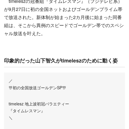
timeleszの冠番組『タイムレスマン』（フジテレビ系）
が9月27日に初の全国ネットおよびゴールデンプライム帯
で放送された。新体制が始まった2カ月後に始まった同番
組は、そこから異例のスピードでゴールデン帯でのスペシ
ャル放送を叶えた。
印象的だった山下智久がtimeleszのために動く姿
／
🎊初の全国放送ゴールデンSP🎊
timelesz 地上波初冠バラエティー
『タイムレスマン』
＼