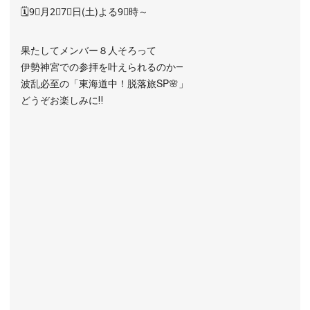
🗓️9⃣月2⃣7⃣日(土)よる9⃣時～
果たしてメンバー８人そろって
伊勢神宮での参拝を叶えられるのか―
波乱必至の「東海道中！脱落旅SP🌸」
どうぞお楽しみに‼️