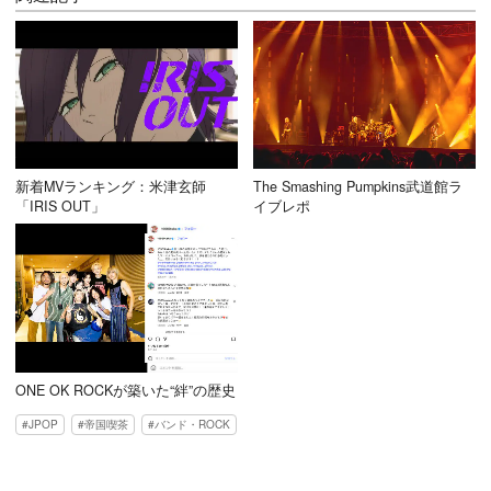
新着MVランキング：米津玄師
The Smashing Pumpkins武道館ラ
「IRIS OUT」
イブレポ
ONE OK ROCKが築いた“絆”の歴史
JPOP
帝国喫茶
バンド・ROCK