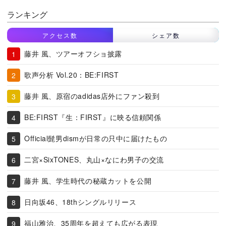
ランキング
アクセス数
シェア数
藤井 風、ツアーオフショ披露
歌声分析 Vol.20：BE:FIRST
藤井 風、原宿のadidas店外にファン殺到
BE:FIRST『生：FIRST』に映る信頼関係
Official髭男dismが日常の只中に届けたもの
二宮×SixTONES、丸山×なにわ男子の交流
藤井 風、学生時代の秘蔵カットを公開
日向坂46、18thシングルリリース
福山雅治、35周年を超えても広がる表現