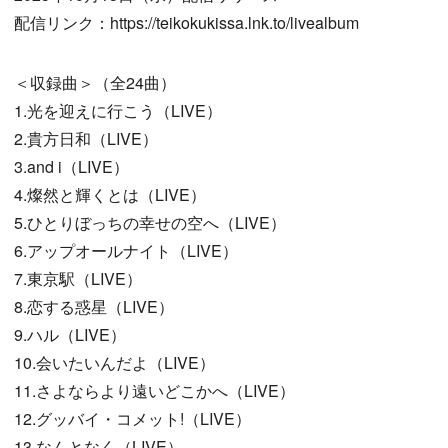
配信リンク：https://teikokukissa.lnk.to/livealbum
＜収録曲＞（全24曲）
1.光を迎えに行こう（LIVE）
2.貴方日和（LIVE）
3.and i（LIVE）
4.燦然と輝くとは（LIVE）
5.ひとりぼっちの幸せの空へ（LIVE）
6.アップオールナイト（LIVE）
7.東京駅（LIVE）
8.恋する惑星（LIVE）
9.ハル（LIVE）
10.会いたいんだよ（LIVE）
11.さよならより遠いどこかへ（LIVE）
12.グッバイ・コメット!（LIVE）
13.なんとなく（LIVE）