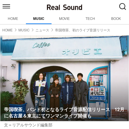
HOME
MUSIC
MOVIE
TECH
BOOK
HOME
MUSIC
ニュース
帝国喫茶、初のライブ音源リリース
帝国喫茶、バンド初となるライブ音源配信リリース 12月
に名古屋＆東京にてワンマンライブ開催も
文＝リアルサウンド編集部