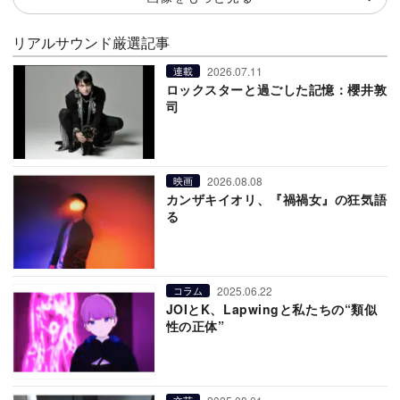
リアルサウンド厳選記事
2026.07.11
連載
ロックスターと過ごした記憶：櫻井敦
司
2026.08.08
映画
カンザキイオリ、『禍禍女』の狂気語
る
2025.06.22
コラム
JOIとK、Lapwingと私たちの“類似
性の正体”