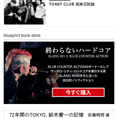
TOAST CLUB 初来日対談
blueprint book store