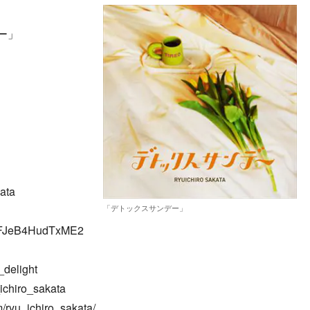
ー」
kata
「デトックスサンデー」
UCFJeB4HudTxME2
_delight
ichiro_sakata
/ryu_ichiro_sakata/