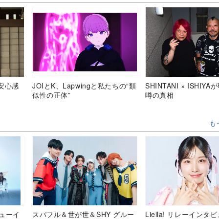
安心感
JOIとK、Lapwingと私たちの“類
SHINTANI × ISHIY
似性の正体”
噂の真相
も
デビューイ
スパフル＆世が世＆SHY グルー
Liella! リレーインタ