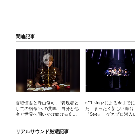
関連記事
香取慎吾と寺山修司、“表現者と
s**t kingzによる今ま
しての宿命”への共鳴 自分と他
た、まったく新しい舞台
者と世界へ問いかけ続ける姿の
『See』 ゲネプロ潜入
重なり
メンバーインタビュー！
リアルサウンド厳選記事