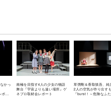
でになかっ
南極を目指す4人の少女の物語
草彅剛＆香取慎吾、純度
舞台『宇宙よりも遠い場所』ゲ
2人の空気が作り出
レポ＆
ネプロ取材会レポート
『burst！～危険なふ
観終えた後の幸せな気
体