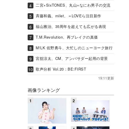
二宮×SixTONES、丸山×なにわ男子の交流
斉藤和義、milet、＝LOVEら注目新作
福山雅治、35周年を超えても広がる表現
T.M.Revolution、再ブレイクの真価
M!LK 佐野勇斗、大忙しのニューヨーク旅行
宮舘涼太、CM、アンバサダー起用の背景
歌声分析 Vol.20：BE:FIRST
19:11更新
画像ランキング