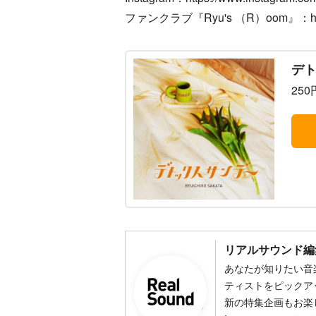
ファンクラブ『Ryu's （R）oom』：https://
デ
250
リアルサウンド編
あなたが知りたい音
ティストをピックア
新の特集企画もお楽し