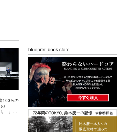
blueprint book store
100％の
すもの
たり～』を
持ちの正