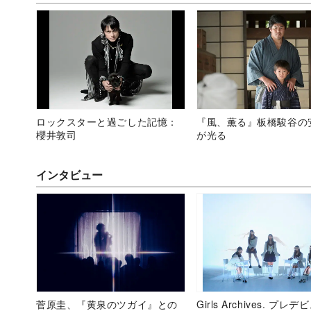
ロックスターと過ごした記憶：
『風、薫る』板橋駿谷の
櫻井敦司
が光る
インタビュー
菅原圭、『黄泉のツガイ』との
Girls Archives. プレ