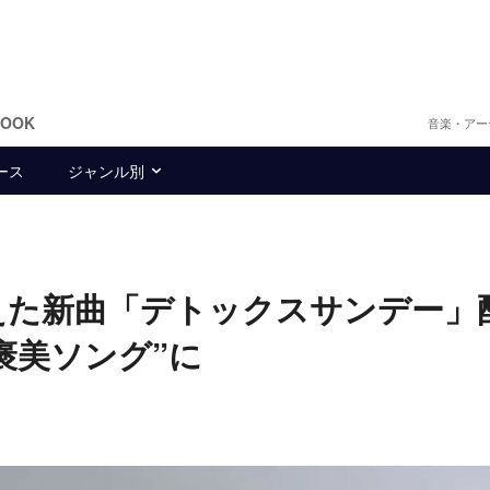
BOOK
音楽・アー
ース
ジャンル別
迎えた新曲「デトックスサンデー」
褒美ソング”に