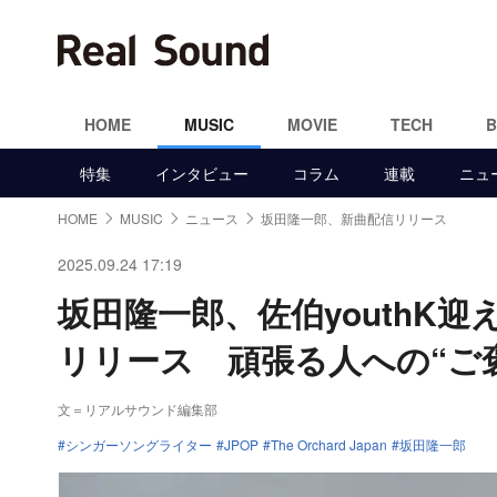
HOME
MUSIC
MOVIE
TECH
特集
インタビュー
コラム
連載
ニュ
HOME
MUSIC
ニュース
坂田隆一郎、新曲配信リリース
2025.09.24 17:19
坂田隆一郎、佐伯youthK
リリース 頑張る人への“ご
文＝リアルサウンド編集部
シンガーソングライター
JPOP
The Orchard Japan
坂田隆一郎