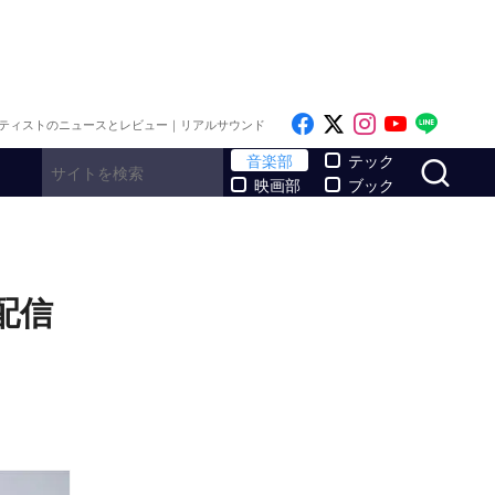
Like on Facebook
Follow on x
Follow on I
Follow o
Follo
ティストのニュースとレビュー｜リアルサウンド
サ
音楽部
テック
映画部
ブック
配信