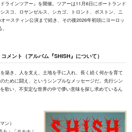
ラインツアー』を開催。ツアーは11月6日にポートランド
ンシスコ、ロサンゼルス、シカゴ、トロント、ボストン、ニ
月のオースティン公演まで続き、その後2026年初頭にヨーロッ
る。
コメント（アルバム『SHISH』について）
生を築き、人を支え、土地を手に入れ、長く続く何かを育て
そのために闘え、というシンプルなメッセージだ。先行シン
悲しみを歌い、不安定な世界の中で儚い意味を探し求めているん
ザ・マン）
（読み：「タナナ /