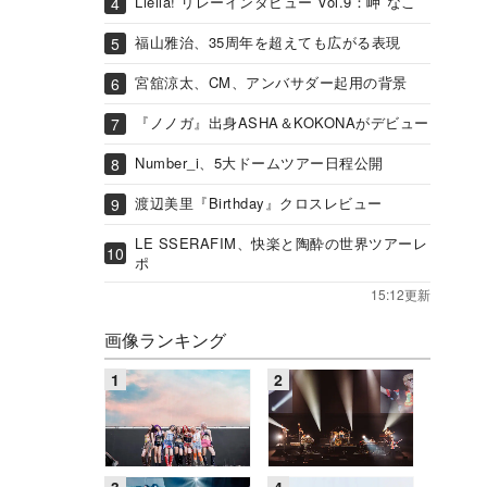
Liella! リレーインタビュー Vol.9：岬 なこ
福山雅治、35周年を超えても広がる表現
宮舘涼太、CM、アンバサダー起用の背景
『ノノガ』出身ASHA＆KOKONAがデビュー
Number_i、5大ドームツアー日程公開
渡辺美里『Birthday』クロスレビュー
LE SSERAFIM、快楽と陶酔の世界ツアーレ
ポ
15:12更新
画像ランキング