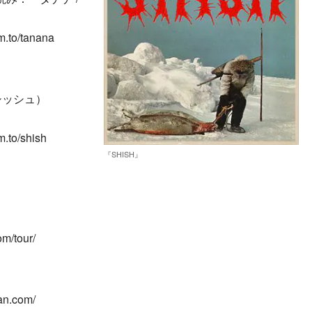
.to/tanana
シッシュ）
.to/shish
『SHISH』
m/tour/
an.com/