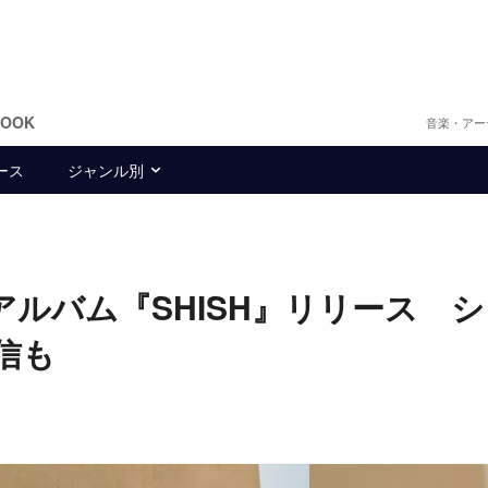
BOOK
音楽・アー
ース
ジャンル別
、ニューアルバム『SHISH』リリース 
配信も