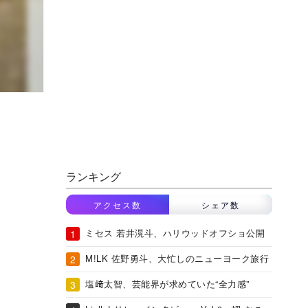
ランキング
アクセス数
シェア数
ミセス 若井滉斗、ハリウッドオフショ公開
M!LK 佐野勇斗、大忙しのニューヨーク旅行
塩﨑太智、芸能界が求めていた“全力感”