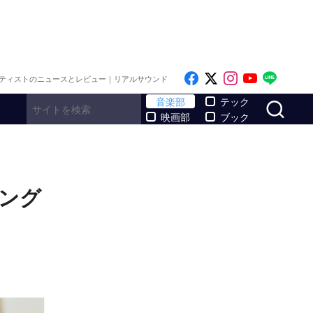
Like on Facebook
Follow on x
Follow on I
Follow o
Follo
ティストのニュースとレビュー｜リアルサウンド
サ
音楽部
テック
映画部
ブック
シング