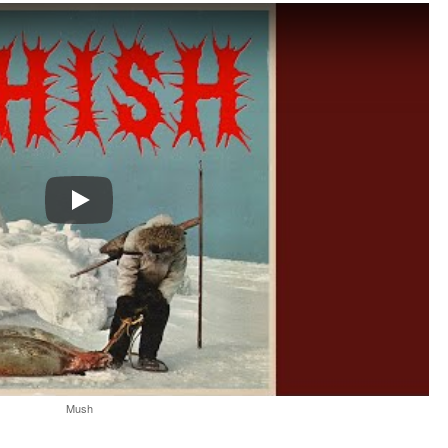
Play
Mush