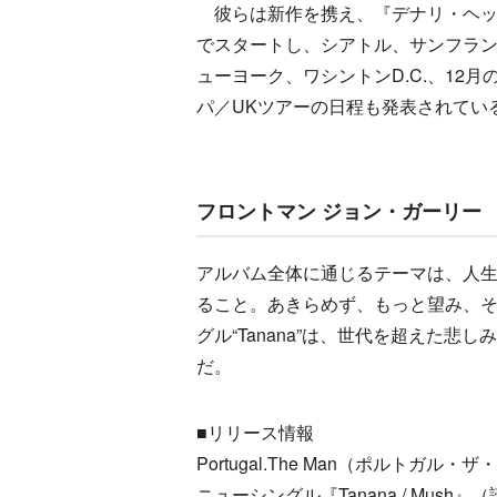
彼らは新作を携え、『デナリ・ヘッド
でスタートし、シアトル、サンフラ
ューヨーク、ワシントンD.C.、12
パ／UKツアーの日程も発表されてい
フロントマン ジョン・ガーリー 
アルバム全体に通じるテーマは、人
ること。あきらめず、もっと望み、
グル“Tanana”は、世代を超えた
だ。
■リリース情報
Portugal.The Man（ポルトガル・
ニューシングル『Tanana / Mush』