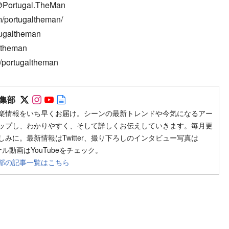
@Portugal.TheMan
/portugaltheman/
tugaltheman
ltheman
/portugaltheman
Follow on SNS
Follow on SNS
Follow on SNS
Author web site
集部
楽情報をいち早くお届け。シーンの最新トレンドや今気になるアー
ップし、わかりやすく、そして詳しくお伝えしていきます。毎月更
みに。最新情報はTwitter、撮り下ろしのインタビュー写真は
ジナル動画はYouTubeをチェック。
部の記事一覧はこちら