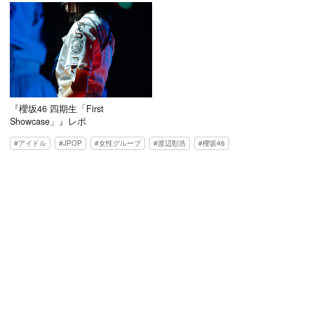
『櫻坂46 四期生「First
Showcase」』レポ
アイドル
JPOP
女性グループ
渡辺彰浩
櫻坂46