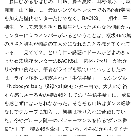
森田ひかるをはじめ、山﨑、藤吉夏鈴、田村保乃、守屋
麗奈、山下瞳月に、最新シングルセンターである的野美青
を加えた歴代センターだけでなく、BACKS、二期生、三
期生、そして未来を担う四期生といったさらなる側面から
センターに立つメンバーがいるということは、櫻坂46の層
の厚さと誰もが物語の主人公になれることを教えてくれて
いる。「見てて？」という甘い誘惑にドームがどよめき立
った石森璃花センターのBACKS曲「港区パセリ」がわか
りやすい例だが、筆者がライブを観ていてハッとしたの
は、ライブ序盤に披露された「半信半疑」。1stシングル
『Nobody's fault』収録の山﨑センター曲で、大人の余裕
すら感じさせる今の櫻坂46としての「半信半疑」に、成長
を感じずにはいられなかった。そもそも山﨑はダンス経験
なしでグループに加入し、初期は振り入れに苦戦してい
た。今やグループ随一のパフォーマンスを誇る“ダンス番
長”として、櫻坂46を牽引している。小柄ながらもダイナ