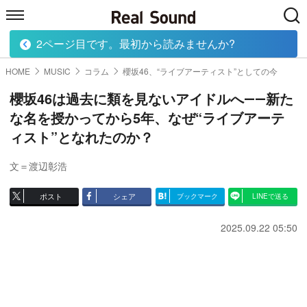
2ページ目です。最初から読みませんか?
HOME
MUSIC
MOVIE
TECH
BOOK
HOME
MUSIC
コラム
櫻坂46、“ライブアーティスト”としての今
櫻坂46は過去に類を見ないアイドルへ――新た
な名を授かってから5年、なぜ“ライブアーテ
ィスト”となれたのか？
文＝渡辺彰浩
ポスト
シェア
ブックマーク
LINEで送る
2025.09.22 05:50