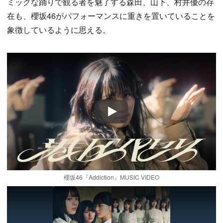
ミックな踊りで観る者を魅了する森田、山下、村井優の存
在も、櫻坂46がパフォーマンスに重きを置いていることを
象徴しているように思える。
Play
櫻坂46『Addiction』MUSIC VIDEO