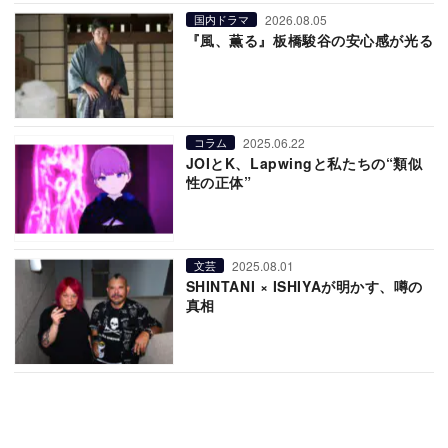
2026.08.05
国内ドラマ
『風、薫る』板橋駿谷の安心感が光る
2025.06.22
コラム
JOIとK、Lapwingと私たちの“類似
性の正体”
2025.08.01
文芸
SHINTANI × ISHIYAが明かす、噂の
真相