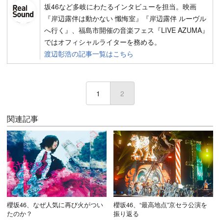
坂46など多岐にわたるインタビューを担当。映画
『岸辺露伴は動かない 懺悔室』『岸辺露伴 ルーヴル
へ行く』、福島市開催の音楽フェス『LIVE AZUMA』
ではオフィシャルライターを務める。
渡辺彰浩の記事一覧はこちら
1
2
(current)
関連記事
櫻坂46、なぜ人気に再び火がつい
櫻坂46、“最高地点”京セラ公演を
たのか？
振り返る