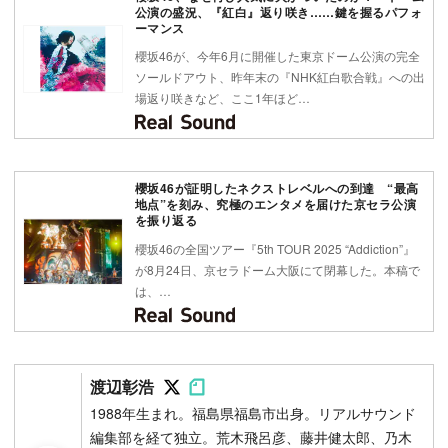
公演の盛況、『紅白』返り咲き……鍵を握るパフォ
ーマンス
櫻坂46が、今年6月に開催した東京ドーム公演の完全
ソールドアウト、昨年末の『NHK紅白歌合戦』への出
場返り咲きなど、ここ1年ほど…
櫻坂46が証明したネクストレベルへの到達 “最高
地点”を刻み、究極のエンタメを届けた京セラ公演
を振り返る
櫻坂46の全国ツアー『5th TOUR 2025 “Addiction”』
が8月24日、京セラドーム大阪にて閉幕した。本稿で
は、…
Follow on SNS
Follow on SNS
渡辺彰浩
1988年生まれ。福島県福島市出身。リアルサウンド
編集部を経て独立。荒木飛呂彦、藤井健太郎、乃木