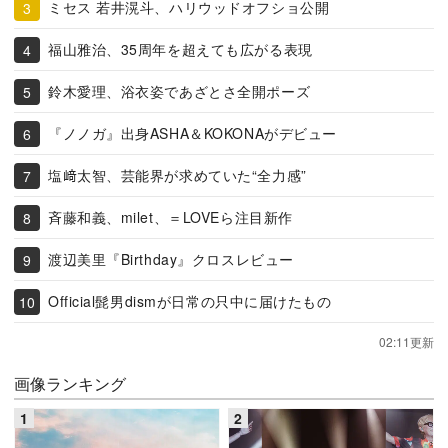
ミセス 若井滉斗、ハリウッドオフショ公開
福山雅治、35周年を超えても広がる表現
鈴木愛理、浴衣姿であざとさ全開ポーズ
『ノノガ』出身ASHA＆KOKONAがデビュー
塩﨑太智、芸能界が求めていた“全力感”
斉藤和義、milet、＝LOVEら注目新作
渡辺美里『Birthday』クロスレビュー
Official髭男dismが日常の只中に届けたもの
02:11更新
画像ランキング