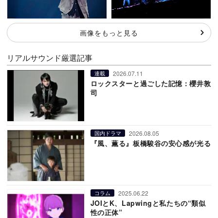
画像をもっと見る
リアルサウンド厳選記事
2026.07.11
連載
ロックスターと過ごした記憶：櫻井敦
司
2026.08.05
国内ドラマ
『風、薫る』板橋駿谷の安心感が光る
2025.06.22
コラム
JOIとK、Lapwingと私たちの“類似
性の正体”