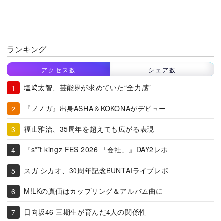
ランキング
アクセス数
シェア数
塩﨑太智、芸能界が求めていた“全力感”
『ノノガ』出身ASHA＆KOKONAがデビュー
福山雅治、35周年を超えても広がる表現
『s**t kingz FES 2026 「会社」』DAY2レポ
スガ シカオ、30周年記念BUNTAIライブレポ
M!LKの真価はカップリング＆アルバム曲に
日向坂46 三期生が育んだ4人の関係性