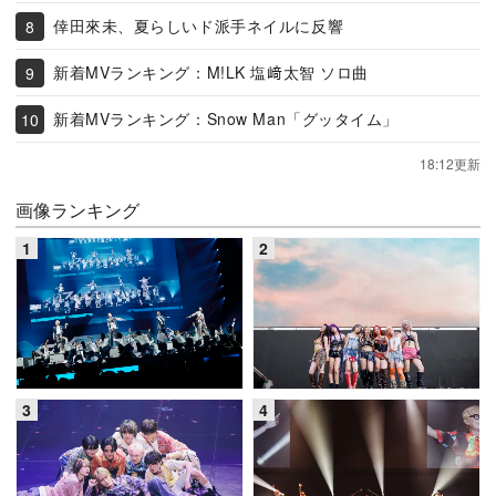
倖田來未、夏らしいド派手ネイルに反響
新着MVランキング：M!LK 塩﨑太智 ソロ曲
新着MVランキング：Snow Man「グッタイム」
18:12更新
画像ランキング