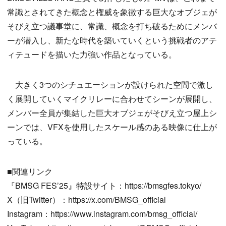
常識とされてきた概念と権威を象徴する巨大なオブジェが
そびえ立つ議事堂に、常識、概念を打ち破るためにメンバ
ーが潜入し、新たな時代を築いていくという挑戦者のアテ
ィテュードを描いた力強い作品となっている。
大きく3つのシチュエーションが設けられた空間で激し
く展開していくマイクリレーに合わせてシーンが展開し、
メンバー全員が集結した巨大オブジェがそびえ立つ屋上シ
ーンでは、VFXを使用したスケール感のある映像に仕上が
っている。
■関連リンク
『BMSG FES’25』特設サイト：https://bmsgfes.tokyo/
X（旧Twitter）：https://x.com/BMSG_official
Instagram：https://www.instagram.com/bmsg_official/