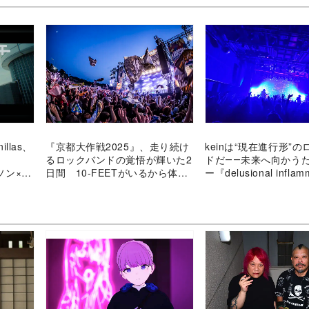
illas、
『京都大作戦2025』、走り続け
keinは“現在進行形”
るロックバンドの覚悟が輝いた2
ドだ――未来へ向かう
ニソン×ロ
日間 10-FEETがいるから体感
ー『delusional inflam
とバンド
できた“人生の真髄”
を振り返る