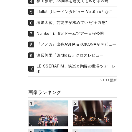
福山雅治、35周年を超えても広がる表現
Liella! リレーインタビュー Vol.9：岬 なこ
塩﨑太智、芸能界が求めていた“全力感”
Number_i、5大ドームツアー日程公開
『ノノガ』出身ASHA＆KOKONAがデビュー
渡辺美里『Birthday』クロスレビュー
LE SSERAFIM、快楽と陶酔の世界ツアーレ
ポ
21:11更新
画像ランキング