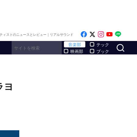
Like on Facebook
Follow on x
Follow on I
Follow o
Follo
ティストのニュースとレビュー｜リアルサウンド
サ
音楽部
テック
映画部
ブック
ラヨ