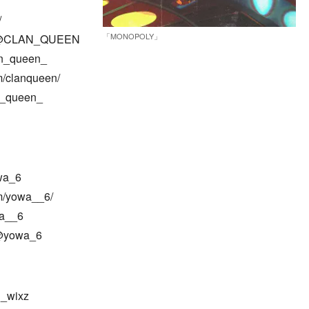
/
「MONOPOLY」
m/@CLAN_QUEEN
an_queen_
m/clanqueen/
n_queen_
wa_6
m/yowa__6/
wa__6
/@yowa_6
i_wixz