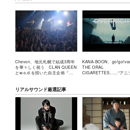
Chevon、地元札幌で結成3周年
KANA-BOON、go!go!van
を華々しく祝う CLAN QUEEN
THE ORAL
とw.o.d.を招いた自主企画『よ
CIGARETTES……“ア
しなに2024』
ック”の新潮流、作品愛
の矜持の両立
リアルサウンド厳選記事