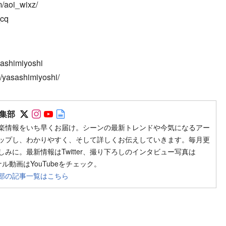
/aoi_wixz/
_cq
ashimiyoshi
/yasashimiyoshi/
Follow on SNS
Follow on SNS
Follow on SNS
Author web site
集部
楽情報をいち早くお届け。シーンの最新トレンドや今気になるアー
ップし、わかりやすく、そして詳しくお伝えしていきます。毎月更
みに。最新情報はTwitter、撮り下ろしのインタビュー写真は
ジナル動画はYouTubeをチェック。
部の記事一覧はこちら