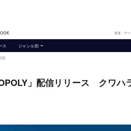
BOOK
音楽・アー
ース
ジャンル別
配信
ONOPOLY」配信リリース クワハ
も