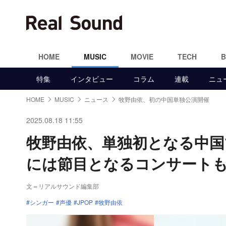
HOME
MUSIC
MOVIE
TECH
特集
インタビュー
コラム
連載
ニュ
HOME
MUSIC
ニュース
牧野由依、初の中国単独公演開催
2025.08.18 11:55
牧野由依、単独初となる中国
には節目となるコンサート
文＝リアルサウンド編集部
シンガー
声優
JPOP
牧野由依