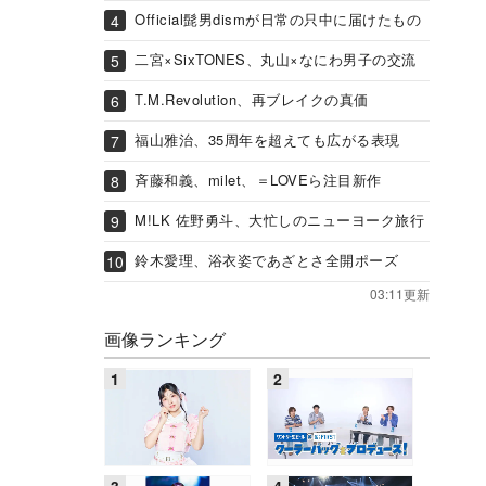
Official髭男dismが日常の只中に届けたもの
二宮×SixTONES、丸山×なにわ男子の交流
T.M.Revolution、再ブレイクの真価
福山雅治、35周年を超えても広がる表現
斉藤和義、milet、＝LOVEら注目新作
M!LK 佐野勇斗、大忙しのニューヨーク旅行
鈴木愛理、浴衣姿であざとさ全開ポーズ
03:11更新
画像ランキング