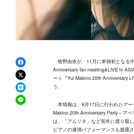
Facebookでシェア
牧野由依が、11月に単独初となる中国での
Anniversary fan meeting&L
xでポスト
ート『Yui Makino 20th Annivers
はてなブックマーク
う。
LINEで送る
本情報は、8月17日に行われたアーテ
Makino 20th Anniversary
は、「アムリタ」など長年に渡り親
ピアノの連弾パフォーマンスも披露