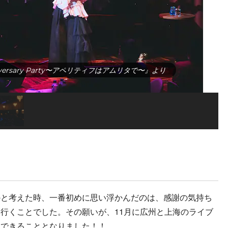
Anniversary Party〜アペリティフはアムリタで〜』より
かと考えた時、一番初めに思い浮かんだのは、感謝の気持ち
行くことでした。その願いが、11月に広州と上海のライブ
現できることとなりました！！