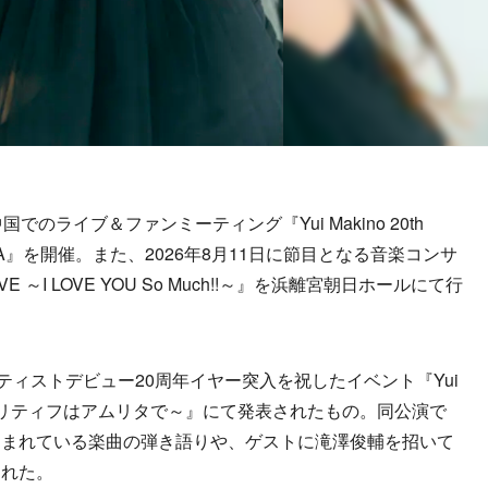
ライブ＆ファンミーティング『Yui Makino 20th
IVE in ASIA』を開催。また、2026年8月11日に節目となる音楽コンサ
ary LIVE ～I LOVE YOU So Much!!～』を浜離宮朝日ホールにて行
ィストデビュー20周年イヤー突入を祝したイベント『Yui
 Party～アペリティフはアムリタで～』にて発表されたもの。同公演で
しまれている楽曲の弾き語りや、ゲストに滝澤俊輔を招いて
された。