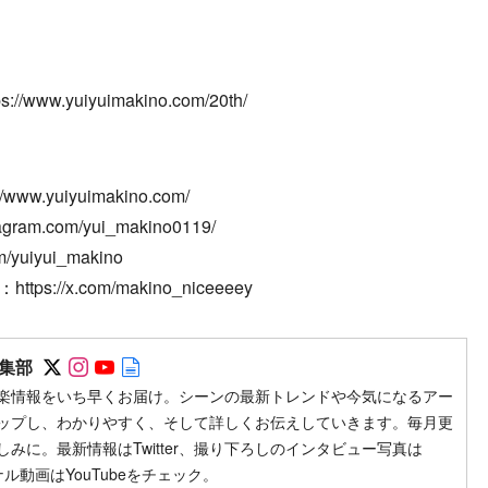
w.yuiyuimakino.com/20th/
.yuiyuimakino.com/
gram.com/yui_makino0119/
yuiyui_makino
://x.com/makino_niceeeey
Follow on SNS
Follow on SNS
Follow on SNS
Author web site
集部
楽情報をいち早くお届け。シーンの最新トレンドや今気になるアー
ップし、わかりやすく、そして詳しくお伝えしていきます。毎月更
みに。最新情報はTwitter、撮り下ろしのインタビュー写真は
ジナル動画はYouTubeをチェック。