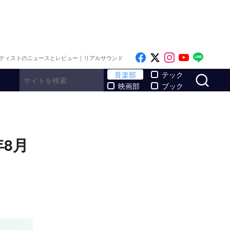
Like on Facebook
Follow on x
Follow on I
Follow o
Follo
ティストのニュースとレビュー｜リアルサウンド
サ
音楽部
テック
映画部
ブック
8月