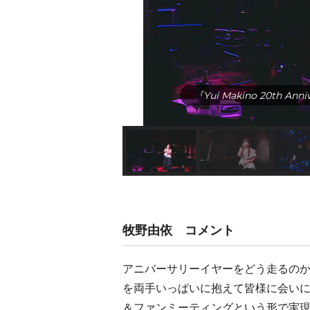
『Yui Makino 20th 
牧野由依 コメント
アニバーサリーイヤーをどう走るの
を両手いっぱいに抱えて皆様に会いに
＆ファンミーティングという形で実