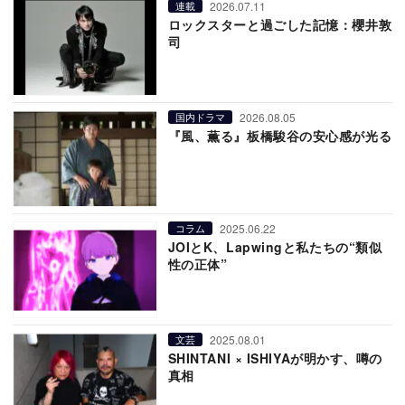
2026.07.11
連載
ロックスターと過ごした記憶：櫻井敦
司
2026.08.05
国内ドラマ
『風、薫る』板橋駿谷の安心感が光る
2025.06.22
コラム
JOIとK、Lapwingと私たちの“類似
性の正体”
2025.08.01
文芸
SHINTANI × ISHIYAが明かす、噂の
真相