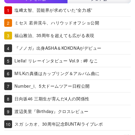
塩﨑太智、芸能界が求めていた“全力感”
ミセス 若井滉斗、ハリウッドオフショ公開
福山雅治、35周年を超えても広がる表現
『ノノガ』出身ASHA＆KOKONAがデビュー
Liella! リレーインタビュー Vol.9：岬 なこ
M!LKの真価はカップリング＆アルバム曲に
Number_i、5大ドームツアー日程公開
日向坂46 三期生が育んだ4人の関係性
渡辺美里『Birthday』クロスレビュー
スガ シカオ、30周年記念BUNTAIライブレポ