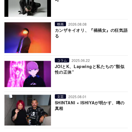
2026.08.08
映画
カンザキイオリ、『禍禍女』の狂気語
る
2025.06.22
コラム
JOIとK、Lapwingと私たちの“類似
性の正体”
2025.08.01
文芸
SHINTANI × ISHIYAが明かす、噂の
真相