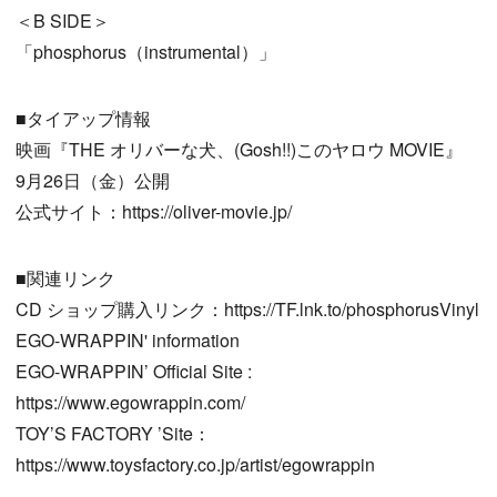
＜B SIDE＞
「phosphorus（instrumental）」
■タイアップ情報
映画『THE オリバーな犬、(Gosh!!)このヤロウ MOVIE』
9月26日（金）公開
公式サイト：https://oliver-movie.jp/
■関連リンク
CD ショップ購入リンク：https://TF.lnk.to/phosphorusVinyl
EGO-WRAPPIN' information
EGO-WRAPPIN’ Official Site :
https://www.egowrappin.com/
TOY’S FACTORY ’Site：
https://www.toysfactory.co.jp/artist/egowrappin