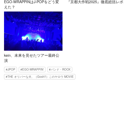
EGO-WRAPPINはJ-POPをどう変
『京都大作戦2025』徹底総括レポ
えた？
kein、未来を見せたツアー最終公
演
JPOP
EGO-WRAPPIN'
バンド・ROCK
THE オリバーな犬、（Gosh!!）このヤロウ MOVIE