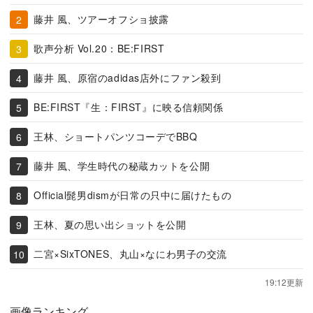
藤井 風、ツアーオフショ披露
歌声分析 Vol.20：BE:FIRST
藤井 風、原宿のadidas店外にファン殺到
BE:FIRST『生：FIRST』に映る信頼関係
王林、ショートパンツコーデでBBQ
藤井 風、学生時代の秘蔵カットを公開
Official髭男dismが日常の只中に届けたもの
王林、夏の思い出ショットを公開
二宮×SixTONES、丸山×なにわ男子の交流
19:12更新
画像ランキング