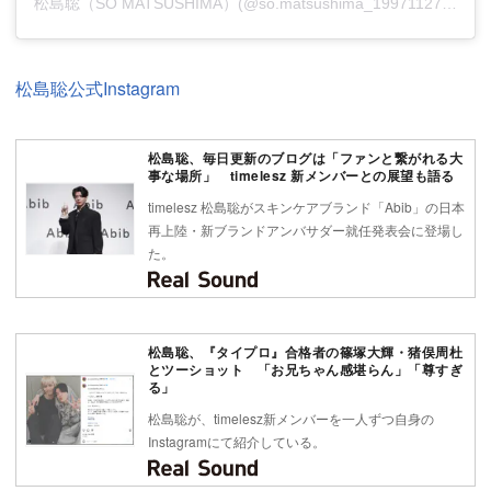
松島聡（SO MATSUSHIMA）(@so.matsushima_19971127)がシェアした投稿
松島聡公式Instagram
松島聡、毎日更新のブログは「ファンと繋がれる大
事な場所」 timelesz 新メンバーとの展望も語る
timelesz 松島聡がスキンケアブランド「Abib」の日本
再上陸・新ブランドアンバサダー就任発表会に登場し
た。
松島聡、『タイプロ』合格者の篠塚大輝・猪俣周杜
とツーショット 「お兄ちゃん感堪らん」「尊すぎ
る」
松島聡が、timelesz新メンバーを一人ずつ自身の
Instagramにて紹介している。