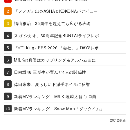
『ノノガ』出身ASHA＆KOKONAがデビュー
福山雅治、35周年を超えても広がる表現
スガ シカオ、30周年記念BUNTAIライブレポ
『s**t kingz FES 2026 「会社」』DAY2レポ
M!LKの真価はカップリング＆アルバム曲に
日向坂46 三期生が育んだ4人の関係性
倖田來未、夏らしいド派手ネイルに反響
新着MVランキング：M!LK 塩﨑太智 ソロ曲
新着MVランキング：Snow Man「グッタイム」
20:12更新