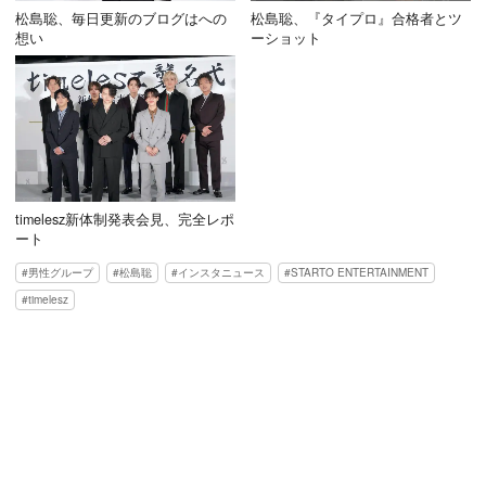
松島聡、毎日更新のブログはへの
松島聡、『タイプロ』合格者とツ
想い
ーショット
timelesz新体制発表会見、完全レポ
ート
男性グループ
松島聡
インスタニュース
STARTO ENTERTAINMENT
timelesz