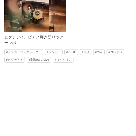
ヒグチアイ、ピアノ弾き語りツア
ーレポ
シンガーソングライター
シンガー
JPOP
俳優
のん
コレサワ
ヒグチアイ
Billboard Live
ひぐちけい