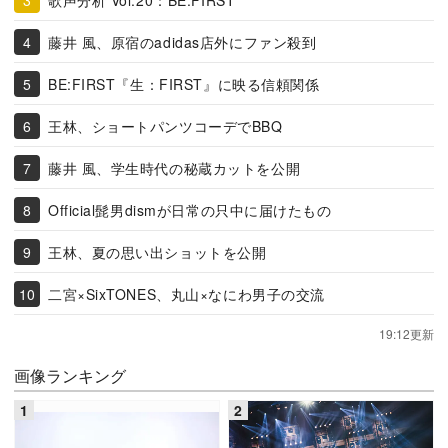
藤井 風、原宿のadidas店外にファン殺到
BE:FIRST『生：FIRST』に映る信頼関係
王林、ショートパンツコーデでBBQ
藤井 風、学生時代の秘蔵カットを公開
Official髭男dismが日常の只中に届けたもの
王林、夏の思い出ショットを公開
二宮×SixTONES、丸山×なにわ男子の交流
19:12更新
画像ランキング