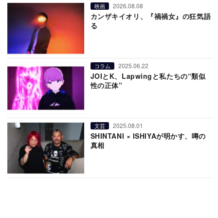
2026.08.08
映画
カンザキイオリ、『禍禍女』の狂気語
る
2025.06.22
コラム
JOIとK、Lapwingと私たちの“類似
性の正体”
2025.08.01
文芸
SHINTANI × ISHIYAが明かす、噂の
真相