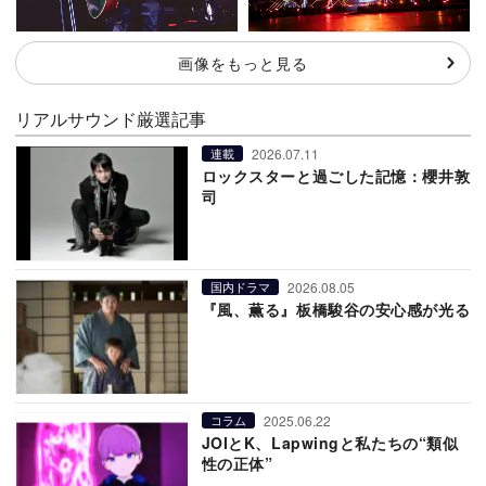
画像をもっと見る
リアルサウンド厳選記事
2026.07.11
連載
ロックスターと過ごした記憶：櫻井敦
司
2026.08.05
国内ドラマ
『風、薫る』板橋駿谷の安心感が光る
2025.06.22
コラム
JOIとK、Lapwingと私たちの“類似
性の正体”