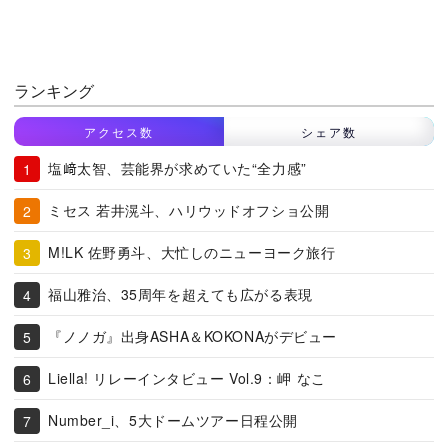
ランキング
アクセス数
シェア数
塩﨑太智、芸能界が求めていた“全力感”
ミセス 若井滉斗、ハリウッドオフショ公開
M!LK 佐野勇斗、大忙しのニューヨーク旅行
福山雅治、35周年を超えても広がる表現
『ノノガ』出身ASHA＆KOKONAがデビュー
Liella! リレーインタビュー Vol.9：岬 なこ
Number_i、5大ドームツアー日程公開