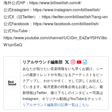
海外公式HP：https://www.billieeilish.com/#/
公式Instagram：https://www.instagram.com/billieeilish/
公式X（旧Twitter）：https://twitter.com/billieeilish?lang=en
公式Facebook：https://www.facebook.com/billieeilish/
公式YouTube：
https://www.youtube.com/channel/UCiGm_E4ZwYSHV3bc
W1pnSeQ
Follow on SNS
Follow on SNS
Follow on SN
Author web 
リアルサウンド編集部
あなたが知りたい音楽情報をいち早くお届け。シー
ンの最新トレンドや今気になるアーティストをピッ
クアップし、わかりやすく、そして詳しくお伝えし
ていきます。毎月更新の特集企画もお楽しみに。最
新情報はTwitter、撮り下ろしのインタビュー写真は
Instagram、オリジナル動画はYouTubeをチェック。
リアルサウンド編集部の記事一覧はこちら