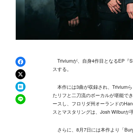
Facebookでシェア
Triviumが、自身4作目となるEP『Stru
スする。
xでポスト
はてなブックマーク
本作には3曲が収録され、Triviu
たリフと二刀流のボーカルが堪能で
LINEで送る
ースし、フロリダ州オーランドのHanger
スとマスタリングは、Josh Wilbur
さらに、8月7日には本作より「Bury M