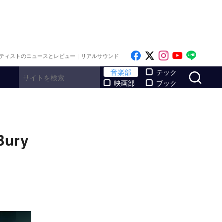
Like on Facebook
Follow on x
Follow on I
Follow o
Follo
ティストのニュースとレビュー｜リアルサウンド
サ
音楽部
テック
映画部
ブック
ury