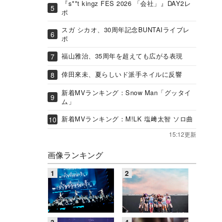
『s**t kingz FES 2026 「会社」』DAY2レ
ポ
スガ シカオ、30周年記念BUNTAIライブレ
ポ
福山雅治、35周年を超えても広がる表現
倖田來未、夏らしいド派手ネイルに反響
新着MVランキング：Snow Man「グッタイ
ム」
新着MVランキング：M!LK 塩﨑太智 ソロ曲
15:12更新
画像ランキング