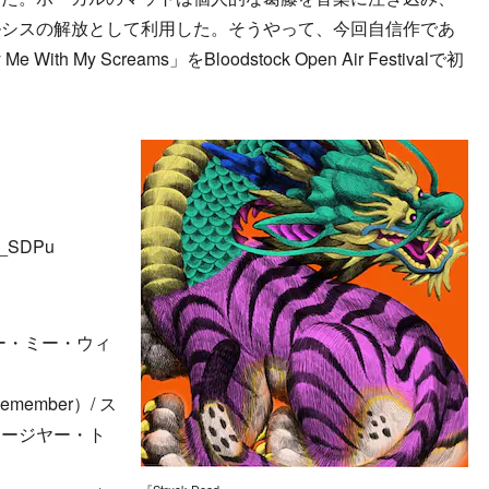
ルシスの解放として利用した。そうやって、今回自信作であ
h My Screams」をBloodstock Open Air Festivalで初
m_SDPu
/ ベリー・ミー・ウィ
o Remember）/ ス
イージヤー・ト