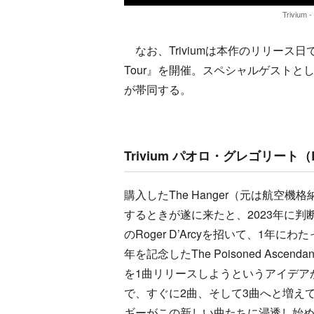
Trivium -
なお、Triviumは本作のリリース日である
Tour』を開催。スペシャルゲストと
が帯同する。
Trivium パオロ・グレゴリート
購入したThe Hanger（元は航
するときが遂に来たと、2023年に判断
のRoger D’Arcyを招いて、1年に
年を記念したThe Poisoned Asc
を1曲リリースしようというアイデア
で、すぐに2曲、そして3曲へと増えてい
ギーがこの新しい曲たちに浸透し始