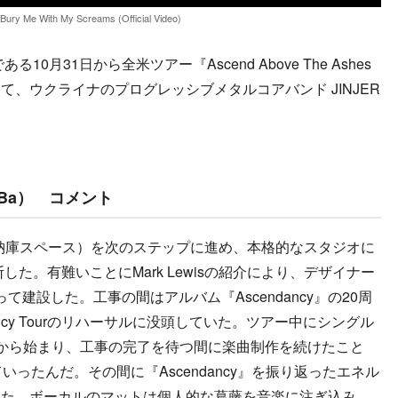
 Bury Me With My Screams (Official Video)
10月31日から全米ツアー『Ascend Above The Ashes
して、ウクライナのプログレッシブメタルコアバンド JINJER
（Ba） コメント
空機格納庫スペース）を次のステップに進め、本格的なスタジオに
した。有難いことにMark Lewisの紹介により、デザイナー
わたって建設した。工事の間はアルバム『Ascendancy』の20周
endancy Tourのリハーサルに没頭していた。ツアー中にシングル
から始まり、工事の完了を待つ間に楽曲制作を続けたこと
ったんだ。その間に『Ascendancy』を振り返ったエネル
めた。ボーカルのマットは個人的な葛藤を音楽に注ぎ込み、