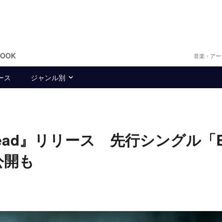
BOOK
音楽・アー
ース
ジャンル別
uck Dead』リリース 先行シングル「B
V公開も