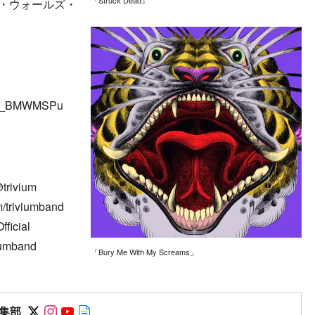
『Struck Dead』
 シックス・ウォールズ・
um_BMWMSPu
trivium
/triviumband
ficial
iumband
「Bury Me With My Screams」
Follow on SNS
Follow on SNS
Follow on SNS
Author web site
集部