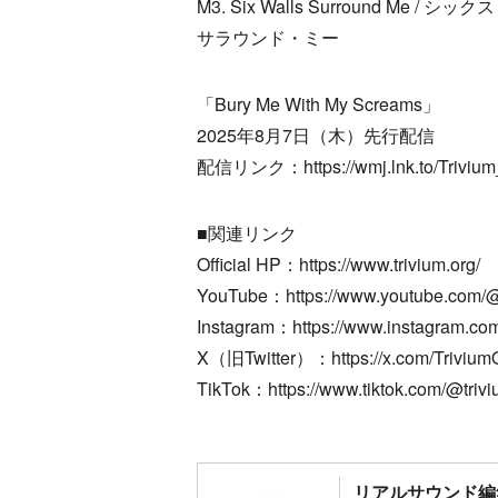
M3. Six Walls Surround Me /
サラウンド・ミー
「Bury Me With My Screams」
2025年8月7日（木）先行配信
配信リンク：https://wmj.lnk.to/Trivi
■関連リンク
Official HP：https://www.trivium.org/
YouTube：https://www.youtube.com/@
Instagram：https://www.instagram.com
X（旧Twitter）：https://x.com/TriviumOf
TikTok：https://www.tiktok.com/@triv
リアルサウンド編