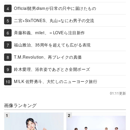
Official髭男dismが日常の只中に届けたもの
二宮×SixTONES、丸山×なにわ男子の交流
斉藤和義、milet、＝LOVEら注目新作
福山雅治、35周年を超えても広がる表現
T.M.Revolution、再ブレイクの真価
鈴木愛理、浴衣姿であざとさ全開ポーズ
M!LK 佐野勇斗、大忙しのニューヨーク旅行
01:11更新
画像ランキング