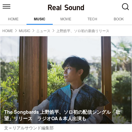
HOME
MUSIC
MOVIE
TECH
BOOK
HOME
MUSIC
ニュース
上野皓平、ソロ初の新曲リリース
The Songbards 上野皓平、ソロ初の配信シングル「欲
望」リリース ラジオOA＆本人出演も
文＝リアルサウンド編集部