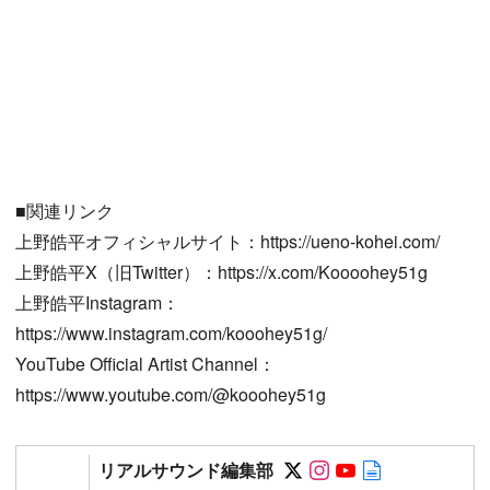
■関連リンク
上野皓平オフィシャルサイト：https://ueno-kohei.com/
上野皓平X（旧Twitter）：https://x.com/Koooohey51g
上野皓平Instagram：
https://www.instagram.com/kooohey51g/
YouTube Official Artist Channel：
https://www.youtube.com/@kooohey51g
Follow on SNS
Follow on SNS
Follow on SN
Author web 
リアルサウンド編集部