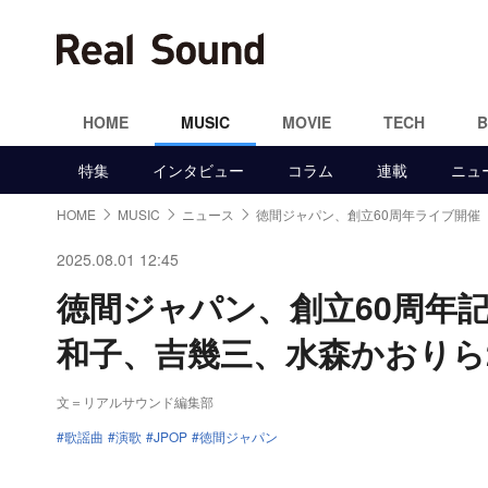
HOME
MUSIC
MOVIE
TECH
特集
インタビュー
コラム
連載
ニュ
HOME
MUSIC
ニュース
徳間ジャパン、創立60周年ライブ開催
2025.08.01 12:45
徳間ジャパン、創立60周年
和子、吉幾三、水森かおりら
文＝リアルサウンド編集部
歌謡曲
演歌
JPOP
徳間ジャパン