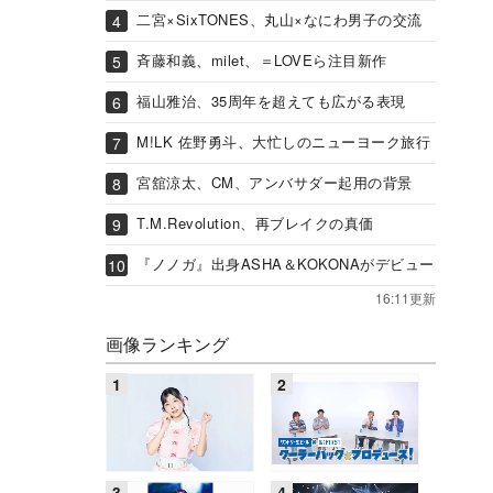
二宮×SixTONES、丸山×なにわ男子の交流
斉藤和義、milet、＝LOVEら注目新作
福山雅治、35周年を超えても広がる表現
M!LK 佐野勇斗、大忙しのニューヨーク旅行
宮舘涼太、CM、アンバサダー起用の背景
T.M.Revolution、再ブレイクの真価
『ノノガ』出身ASHA＆KOKONAがデビュー
16:11更新
画像ランキング