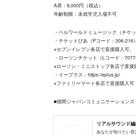
A席：8,000円（税込）
年齢制限：未就学児入場不可
・ベルワールドミュージック（チケ
・チケットぴあ（Pコード：306-216）：https
※セブンイレブン各店で直接購入可。
・ローソンチケット（Lコード：70774）：htt
※ローソン・ミニストップ各店で直接
・イープラス：https://eplus.jp/
※ファミリーマート各店で直接購入可
■徳間ジャパンコミュニケーションズ 公式サイト：
リアルサウンド編
あなたが知りたい音