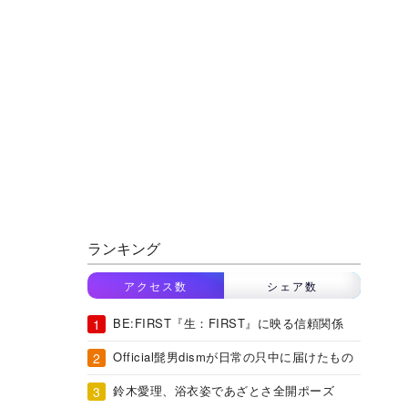
ランキング
アクセス数
シェア数
BE:FIRST『生：FIRST』に映る信頼関係
Official髭男dismが日常の只中に届けたもの
鈴木愛理、浴衣姿であざとさ全開ポーズ