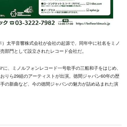
0年）太平音響株式会社が会社の起源で、同年中に社名をミノ
販売部門として設立されたレコード会社だ。
マに、ミノルフォンレコード一号歌手の三船和子をはじめ、
おりら29組のアーティストが出演。徳間ジャパン60年の歴
歌手の新曲など、今の徳間ジャパンの魅力が詰め込まれた演