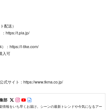
ット配送）
://t.pia.jp/
ps://l-tike.com/
購入可
https://www.tkma.co.jp/
Follow on SNS
Follow on SNS
Follow on SNS
Author web site
集部
楽情報をいち早くお届け。シーンの最新トレンドや今気になるアー