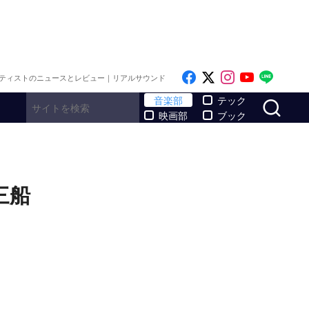
Like on Facebook
Follow on x
Follow on I
Follow o
Follo
ティストのニュースとレビュー｜リアルサウンド
サ
音楽部
テック
映画部
ブック
三船