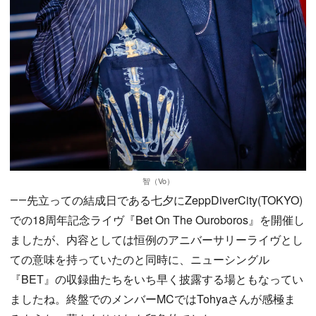
智（Vo）
――先立っての結成日である七夕にZeppDiverCity(TOKYO)
での18周年記念ライヴ『Bet On The Ouroboros』を開催し
ましたが、内容としては恒例のアニバーサリーライヴとし
ての意味を持っていたのと同時に、ニューシングル
『BET』の収録曲たちをいち早く披露する場ともなってい
ましたね。終盤でのメンバーMCではTohyaさんが感極ま