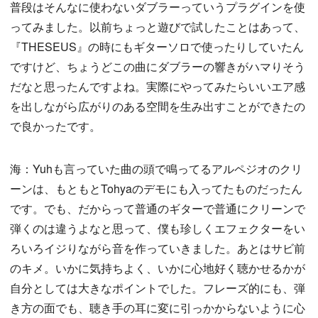
普段はそんなに使わないダブラーっていうプラグインを使
ってみました。以前ちょっと遊びで試したことはあって、
『THESEUS』の時にもギターソロで使ったりしていたん
ですけど、ちょうどこの曲にダブラーの響きがハマりそう
だなと思ったんですよね。実際にやってみたらいいエア感
を出しながら広がりのある空間を生み出すことができたの
で良かったです。
海：Yuhも言っていた曲の頭で鳴ってるアルペジオのクリ
ーンは、もともとTohyaのデモにも入ってたものだったん
です。でも、だからって普通のギターで普通にクリーンで
弾くのは違うよなと思って、僕も珍しくエフェクターをい
ろいろイジりながら音を作っていきました。あとはサビ前
のキメ。いかに気持ちよく、いかに心地好く聴かせるかが
自分としては大きなポイントでした。フレーズ的にも、弾
き方の面でも、聴き手の耳に変に引っかからないように心