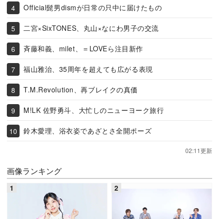
Official髭男dismが日常の只中に届けたもの
二宮×SixTONES、丸山×なにわ男子の交流
斉藤和義、milet、＝LOVEら注目新作
福山雅治、35周年を超えても広がる表現
T.M.Revolution、再ブレイクの真価
M!LK 佐野勇斗、大忙しのニューヨーク旅行
鈴木愛理、浴衣姿であざとさ全開ポーズ
02:11更新
画像ランキング