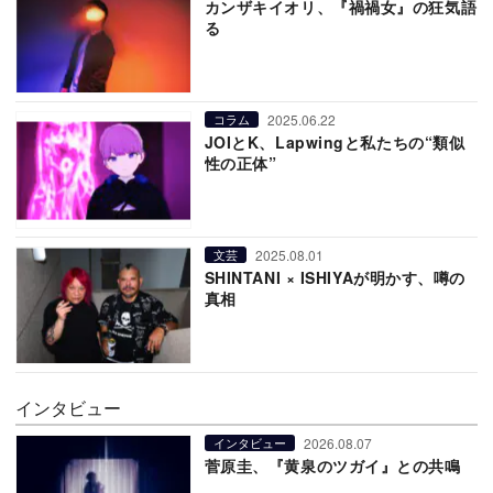
カンザキイオリ、『禍禍女』の狂気語
る
2025.06.22
コラム
JOIとK、Lapwingと私たちの“類似
性の正体”
2025.08.01
文芸
SHINTANI × ISHIYAが明かす、噂の
真相
インタビュー
2026.08.07
インタビュー
菅原圭、『黄泉のツガイ』との共鳴