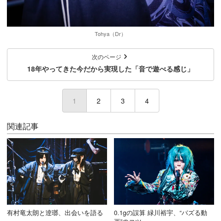
Tohya（Dr）
次のページ
18年やってきた今だから実現した「音で遊べる感じ」
1
(current)
2
3
4
関連記事
有村竜太朗と逹瑯、出会いを語る
0.1gの誤算 緑川裕宇、“バズる動