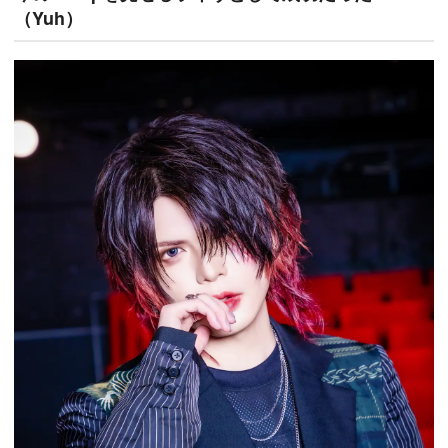
（Yuh）