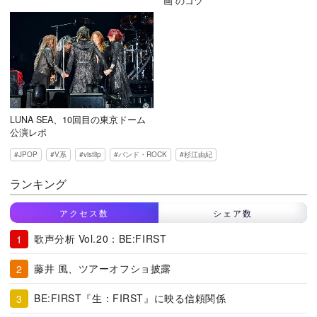
画”のコツ
LUNA SEA、10回目の東京ドーム
公演レポ
JPOP
V系
vistlip
バンド・ROCK
杉江由紀
ランキング
アクセス数
シェア数
歌声分析 Vol.20：BE:FIRST
藤井 風、ツアーオフショ披露
BE:FIRST『生：FIRST』に映る信頼関係