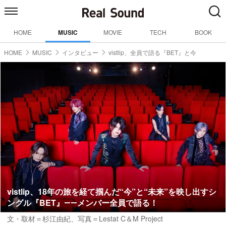
HOME
MUSIC
MOVIE
TECH
BOOK
HOME
MUSIC
インタビュー
vistlip、全員で語る『BET』と今
vistlip、18年の旅を経て掴んだ“今”と“未来”を映し出すシ
ングル『BET』――メンバー全員で語る！
文・取材＝杉江由紀、写真＝Lestat C＆M Project