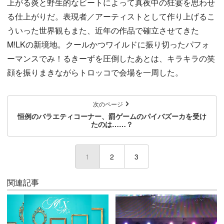
上がる炎と野生的なビートによって真夜中の狂宴を思わせ
る仕上がりだ。表現者／アーティストとして作り上げるこ
ういった世界観もまた、近年の作品で確立させてきた
M!LKの新境地。クールかつワイルドに振り切ったパフォ
ーマンスでみ！るきーずを圧倒したあとは、キラキラの笑
顔を振りまきながらトロッコで会場を一周した。
次のページ
恒例のバラエティコーナー、罰ゲームのパイバズーカを受け
たのは……？
1
(current)
2
3
関連記事