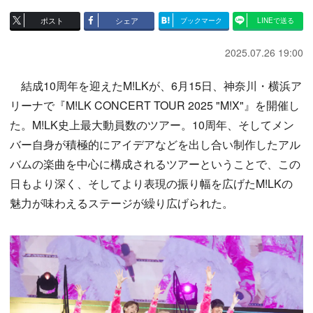
ポスト
シェア
ブックマーク
LINEで送る
2025.07.26 19:00
結成10周年を迎えたM!LKが、6月15日、神奈川・横浜ア
リーナで『M!LK CONCERT TOUR 2025 "M!X"』を開催し
た。M!LK史上最大動員数のツアー。10周年、そしてメン
バー自身が積極的にアイデアなどを出し合い制作したアル
バムの楽曲を中心に構成されるツアーということで、この
日もより深く、そしてより表現の振り幅を広げたM!LKの
魅力が味わえるステージが繰り広げられた。