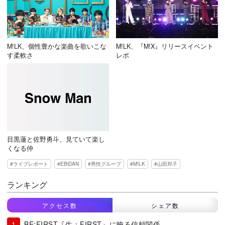
M!LK、個性豊かな楽曲を歌いこな
M!LK、『M!X』リリースイベント
す柔軟さ
レポ
目黒蓮と佐野勇斗、見ていて楽し
くなる仲
ライブレポート
EBiDAN
男性グループ
M!LK
山田邦子
ランキング
アクセス数
シェア数
BE:FIRST『生：FIRST』に映る信頼関係