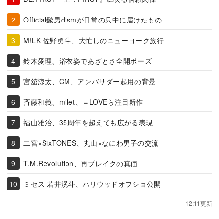
Official髭男dismが日常の只中に届けたもの
M!LK 佐野勇斗、大忙しのニューヨーク旅行
鈴木愛理、浴衣姿であざとさ全開ポーズ
宮舘涼太、CM、アンバサダー起用の背景
斉藤和義、milet、＝LOVEら注目新作
福山雅治、35周年を超えても広がる表現
二宮×SixTONES、丸山×なにわ男子の交流
T.M.Revolution、再ブレイクの真価
ミセス 若井滉斗、ハリウッドオフショ公開
12:11更新