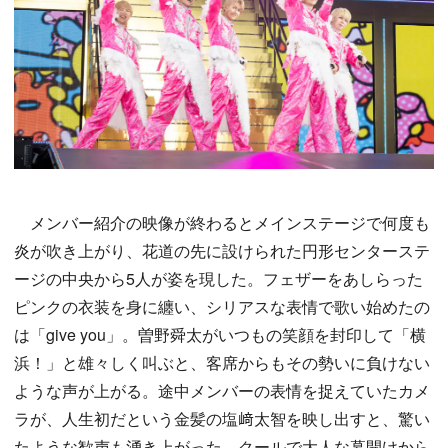
メンバー紹介の映像が終わるとメインステージで何度も
炎が吹き上がり、花道の先に設けられた円形センターステ
ージの中央から5人が姿を現した。フェザーをあしらった
ピンクの衣装を身に纏い、シリアスな表情で歌い始めたの
は「give you」。曽野舜太がいつもの笑顔を封印して「横
浜！」と雄々しく叫ぶと、客席からもその勢いに負けない
ような声が上がる。途中メンバーの表情を捉えていたカメ
ラが、人生初だという金髪の塩﨑太智を映し出すと、驚い
たような歓声も湧き上がった。クールで大人な幕開けから