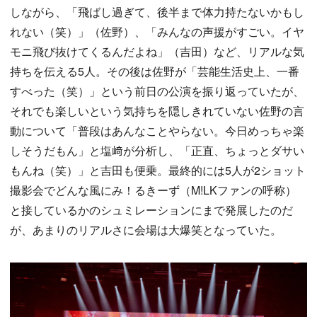
しながら、「飛ばし過ぎて、後半まで体力持たないかもし
れない（笑）」（佐野）、「みんなの声援がすごい。イヤ
モニ飛び抜けてくるんだよね」（吉田）など、リアルな気
持ちを伝える5人。その後は佐野が「芸能生活史上、一番
すべった（笑）」という前日の公演を振り返っていたが、
それでも楽しいという気持ちを隠しきれていない佐野の言
動について「普段はあんなことやらない。今日めっちゃ楽
しそうだもん」と塩﨑が分析し、「正直、ちょっとダサい
もんね（笑）」と吉田も便乗。最終的には5人が2ショット
撮影会でどんな風にみ！るきーず（M!LKファンの呼称）
と接しているかのシュミレーションにまで発展したのだ
が、あまりのリアルさに会場は大爆笑となっていた。