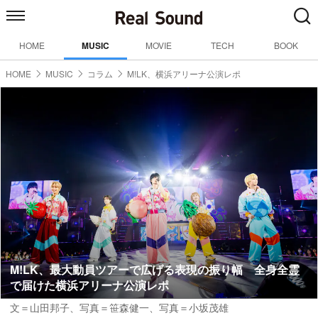
HOME
MUSIC
MOVIE
TECH
BOOK
HOME
MUSIC
コラム
M!LK、横浜アリーナ公演レポ
M!LK、最大動員ツアーで広げる表現の振り幅 全身全霊
で届けた横浜アリーナ公演レポ
文＝山田邦子
、写真＝笹森健一、写真＝小坂茂雄