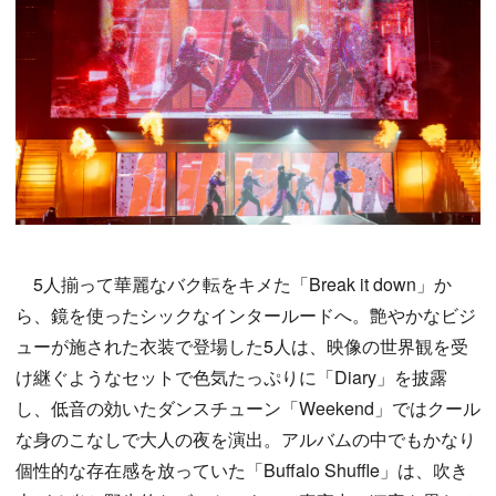
5人揃って華麗なバク転をキメた「Break it down」か
ら、鏡を使ったシックなインタールードへ。艶やかなビジ
ューが施された衣装で登場した5人は、映像の世界観を受
け継ぐようなセットで色気たっぷりに「Diary」を披露
し、低音の効いたダンスチューン「Weekend」ではクール
な身のこなしで大人の夜を演出。アルバムの中でもかなり
個性的な存在感を放っていた「Buffalo Shuffle」は、吹き