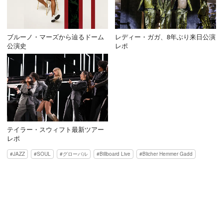
ブルーノ・マーズから辿るドーム
レディー・ガガ、8年ぶり来日公演
公演史
レポ
テイラー・スウィフト最新ツアー
レポ
JAZZ
SOUL
グローバル
Billboard Live
Blicher Hemmer Gadd