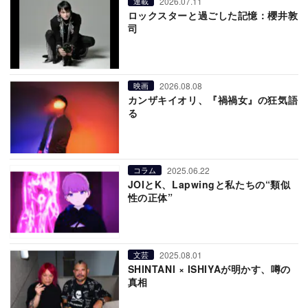
2026.07.11
連載
ロックスターと過ごした記憶：櫻井敦
司
2026.08.08
映画
カンザキイオリ、『禍禍女』の狂気語
る
2025.06.22
コラム
JOIとK、Lapwingと私たちの“類似
性の正体”
2025.08.01
文芸
SHINTANI × ISHIYAが明かす、噂の
真相