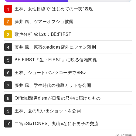
王林、女性目線で“はじめての一夜”表現
藤井 風、ツアーオフショ披露
歌声分析 Vol.20：BE:FIRST
藤井 風、原宿のadidas店外にファン殺到
BE:FIRST『生：FIRST』に映る信頼関係
王林、ショートパンツコーデでBBQ
藤井 風、学生時代の秘蔵カットを公開
Official髭男dismが日常の只中に届けたもの
王林、夏の思い出ショットを公開
二宮×SixTONES、丸山×なにわ男子の交流
19:12更新