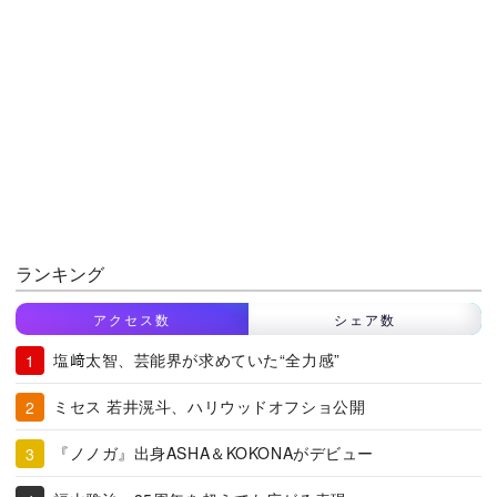
ランキング
アクセス数
シェア数
塩﨑太智、芸能界が求めていた“全力感”
ミセス 若井滉斗、ハリウッドオフショ公開
『ノノガ』出身ASHA＆KOKONAがデビュー