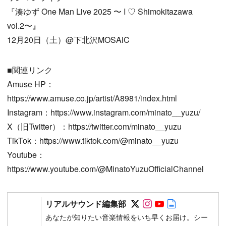
『湊ゆず One Man Live 2025 〜 I ♡ Shimokitazawa
vol.2〜』
12月20日（土）@下北沢MOSAiC
■関連リンク
Amuse HP：
https://www.amuse.co.jp/artist/A8981/index.html
Instagram：https://www.instagram.com/minato__yuzu/
X（旧Twitter）：https://twitter.com/minato__yuzu
TikTok：https://www.tiktok.com/@minato__yuzu
Youtube：
https://www.youtube.com/@MinatoYuzuOfficialChannel
Follow on SNS
Follow on SNS
Follow on SN
Author web 
リアルサウンド編集部
あなたが知りたい音楽情報をいち早くお届け。シー