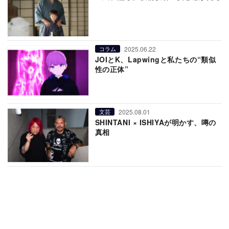
2025.06.22
コラム
JOIとK、Lapwingと私たちの“類似
性の正体”
2025.08.01
文芸
SHINTANI × ISHIYAが明かす、噂の
真相