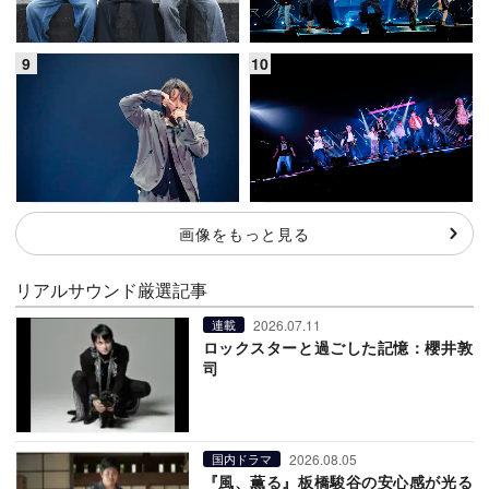
画像をもっと見る
リアルサウンド厳選記事
2026.07.11
連載
ロックスターと過ごした記憶：櫻井敦
司
2026.08.05
国内ドラマ
『風、薫る』板橋駿谷の安心感が光る