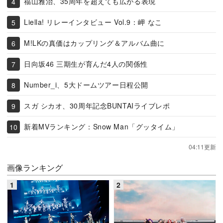
福山雅治、35周年を超えても広がる表現
Liella! リレーインタビュー Vol.9：岬 なこ
M!LKの真価はカップリング＆アルバム曲に
日向坂46 三期生が育んだ4人の関係性
Number_i、5大ドームツアー日程公開
スガ シカオ、30周年記念BUNTAIライブレポ
新着MVランキング：Snow Man「グッタイム」
04:11更新
画像ランキング