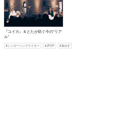
『ユイカ』＆とたが紡ぐ今の“リア
ル”
シンガーソングライター
JPOP
湊ゆず