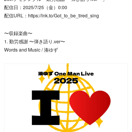
配信日：2025/7/25（金）0:00
配信URL：https://lnk.to/Got_to_be_tired_sing
〜収録楽曲〜
1. 勤労感謝 〜弾き語り.ver〜
Words and Music / 湊ゆず