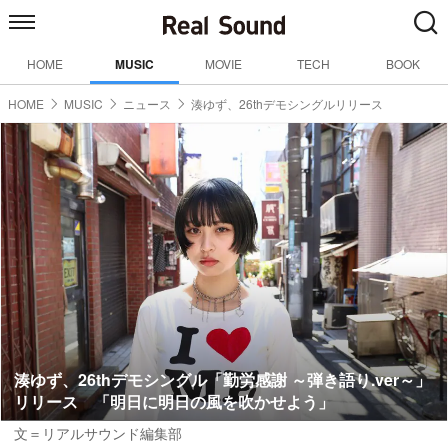
HOME
MUSIC
MOVIE
TECH
BOOK
HOME
MUSIC
ニュース
湊ゆず、26thデモシングルリリース
湊ゆず、26thデモシングル「勤労感謝 ～弾き語り.ver～」
リリース 「明日に明日の風を吹かせよう」
文＝リアルサウンド編集部