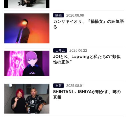
2026.08.08
映画
カンザキイオリ、『禍禍女』の狂気語
る
2025.06.22
コラム
JOIとK、Lapwingと私たちの“類似
性の正体”
2025.08.01
文芸
SHINTANI × ISHIYAが明かす、噂の
真相