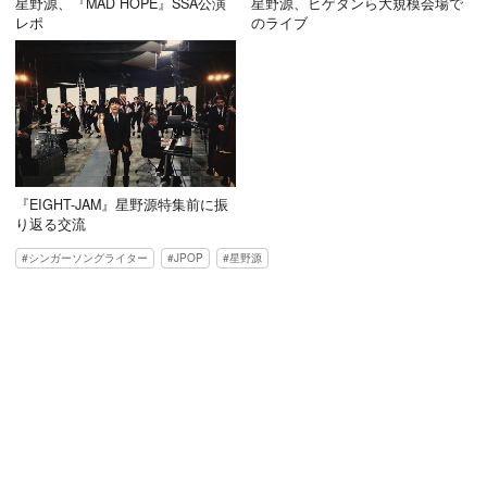
星野源、『MAD HOPE』SSA公演
星野源、ヒゲダンら大規模会場で
レポ
のライブ
『EIGHT-JAM』星野源特集前に振
り返る交流
シンガーソングライター
JPOP
星野源