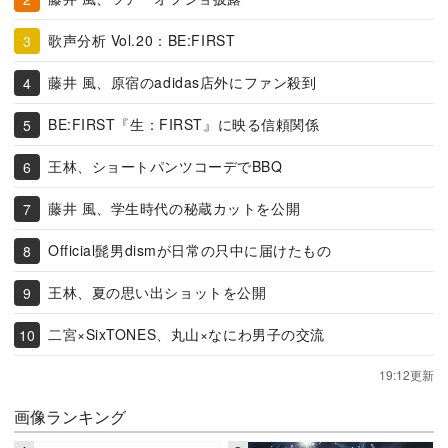
歌声分析 Vol.20：BE:FIRST
藤井 風、原宿のadidas店外にファン殺到
BE:FIRST『生：FIRST』に映る信頼関係
王林、ショートパンツコーデでBBQ
藤井 風、学生時代の秘蔵カットを公開
Official髭男dismが日常の只中に届けたもの
王林、夏の思い出ショットを公開
二宮×SixTONES、丸山×なにわ男子の交流
19:12更新
画像ランキング