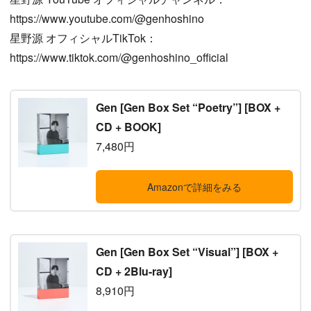
https://www.youtube.com/@genhoshino
星野源 オフィシャルTikTok：
https://www.tiktok.com/@genhoshino_official
Gen [Gen Box Set “Poetry”] [BOX +
CD + BOOK]
7,480円
Amazonで詳細をみる
Gen [Gen Box Set “Visual”] [BOX +
CD + 2Blu-ray]
8,910円