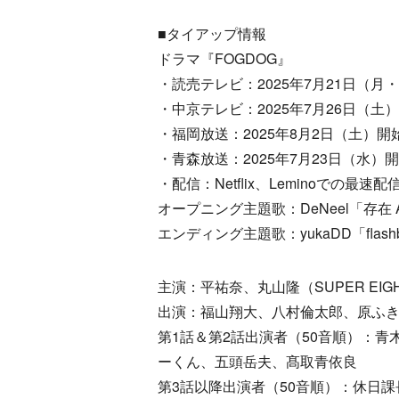
■タイアップ情報
ドラマ『FOGDOG』
・読売テレビ：2025年7月21日（月・祝
・中京テレビ：2025年7月26日（土）
・福岡放送：2025年8月2日（土）開始
・青森放送：2025年7月23日（水）開始
・配信：Netflix、Leminoでの最速配
オープニング主題歌：DeNeel「存在 
エンディング主題歌：yukaDD「flashb
主演：平祐奈、丸山隆（SUPER EIG
出演：福山翔大、八村倫太郎、原ふ
第1話＆第2話出演者（50音順）：
ーくん、五頭岳夫、髙取青依良
第3話以降出演者（50音順）：休日