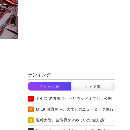
ランキング
アクセス数
シェア数
ミセス 若井滉斗、ハリウッドオフショ公開
M!LK 佐野勇斗、大忙しのニューヨーク旅行
塩﨑太智、芸能界が求めていた“全力感”