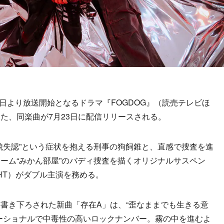
21日より放送開始となるドラマ『FOGDOG』（読売テレビほ
た、同楽曲が7月23日に配信リリースされる。
失認”という症状を抱える刑事の狗飼錐と、直感で捜査を進
ーム“みかん部屋”のバディ捜査を描くオリジナルサスペン
GHT）がダブル主演を務める。
書き下ろされた新曲「存在A」は、“歪なままでも生きる意
ーショナルで中毒性の高いロックナンバー。霧の中を進むよ