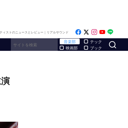
Like on Facebook
Follow on x
Follow on I
Follow o
Follo
ティストのニュースとレビュー｜リアルサウンド
サ
音楽部
テック
映画部
ブック
主演