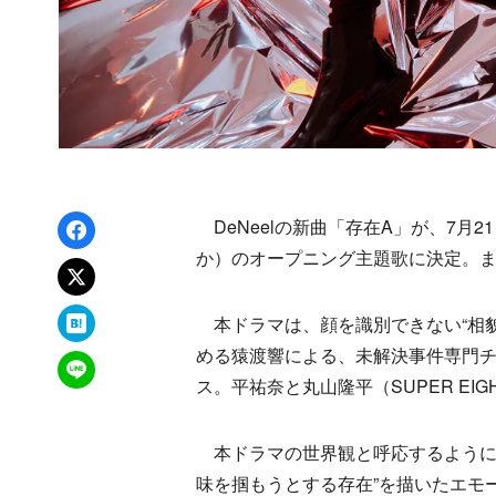
Facebookでシェア
DeNeelの新曲「存在A」が、7月
か）のオープニング主題歌に決定。ま
xでポスト
はてなブックマーク
本ドラマは、顔を識別できない“相貌
める猿渡響による、未解決事件専門チ
LINEで送る
ス。平祐奈と丸山隆平（SUPER EI
本ドラマの世界観と呼応するように
味を掴もうとする存在”を描いたエモ