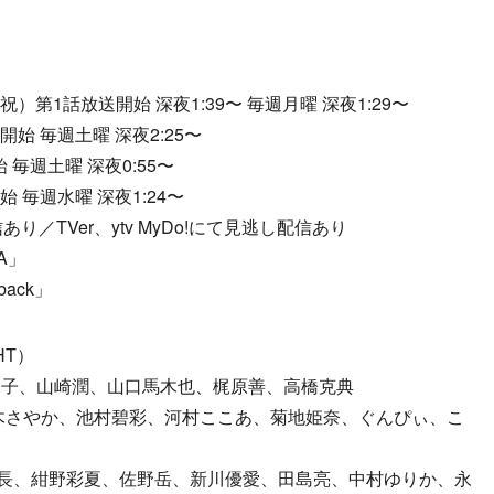
）第1話放送開始 深夜1:39〜 毎週月曜 深夜1:29〜
開始 毎週土曜 深夜2:25〜
 毎週土曜 深夜0:55〜
 毎週水曜 深夜1:24〜
信あり／TVer、ytv MyDo!にて見逃し配信あり
A」
ack」
HT）
き子、山崎潤、山口馬木也、梶原善、高橋克典
青木さやか、池村碧彩、河村ここあ、菊地姫奈、ぐんぴぃ、こ
課長、紺野彩夏、佐野岳、新川優愛、田島亮、中村ゆりか、永