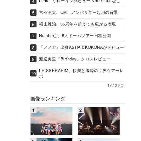
Liella! リレーインタビュー Vol.9：岬 なこ
宮舘涼太、CM、アンバサダー起用の背景
福山雅治、35周年を超えても広がる表現
Number_i、5大ドームツアー日程公開
『ノノガ』出身ASHA＆KOKONAがデビュー
渡辺美里『Birthday』クロスレビュー
LE SSERAFIM、快楽と陶酔の世界ツアーレ
ポ
17:12更新
画像ランキング