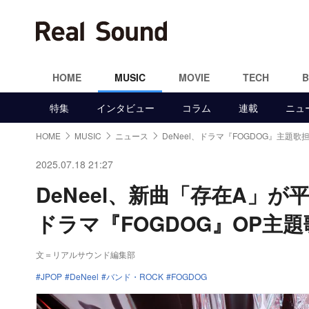
HOME
MUSIC
MOVIE
TECH
特集
インタビュー
コラム
連載
ニュ
HOME
MUSIC
ニュース
DeNeel、ドラマ『FOGDOG』主題歌
2025.07.18 21:27
DeNeel、新曲「存在A」が平
ドラマ『FOGDOG』OP主
文＝リアルサウンド編集部
JPOP
DeNeel
バンド・ROCK
FOGDOG