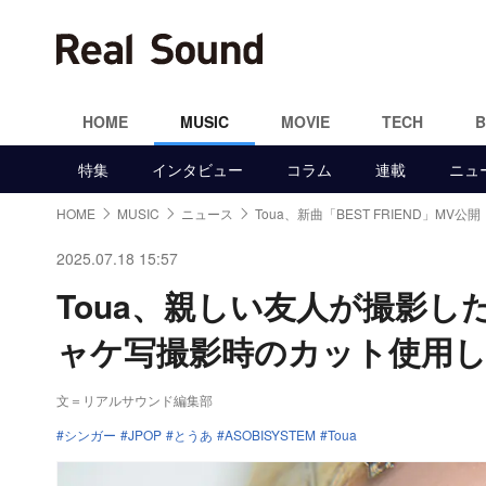
HOME
MUSIC
MOVIE
TECH
特集
インタビュー
コラム
連載
ニュ
HOME
MUSIC
ニュース
Toua、新曲「BEST FRIEND」MV公開
2025.07.18 15:57
Toua、親しい友人が撮影した新
ャケ写撮影時のカット使用
文＝リアルサウンド編集部
シンガー
JPOP
とうあ
ASOBISYSTEM
Toua