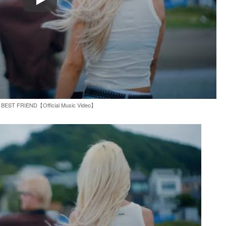
Play
- BEST FRIEND【Official Music Video】