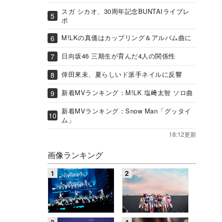
スガ シカオ、30周年記念BUNTAIライブレ
ポ
M!LKの真価はカップリング＆アルバム曲に
日向坂46 三期生が育んだ4人の関係性
倖田來未、夏らしいド派手ネイルに反響
新着MVランキング：M!LK 塩﨑太智 ソロ曲
新着MVランキング：Snow Man「グッタイ
ム」
18:12更新
画像ランキング