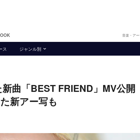
BOOK
音楽・アー
ース
ジャンル別
曲「BEST FRIEND」MV公開
した新アー写も