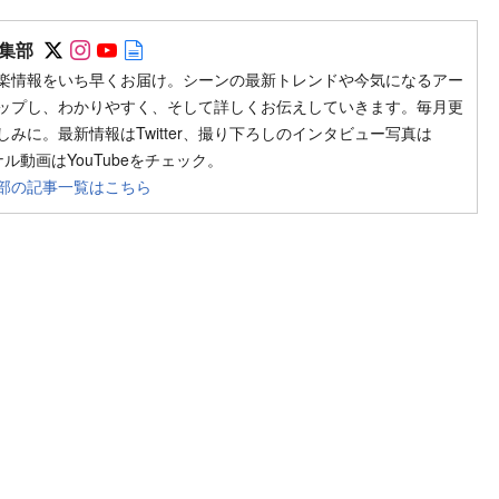
Follow on SNS
Follow on SNS
Follow on SNS
Author web site
集部
楽情報をいち早くお届け。シーンの最新トレンドや今気になるアー
ップし、わかりやすく、そして詳しくお伝えしていきます。毎月更
みに。最新情報はTwitter、撮り下ろしのインタビュー写真は
ジナル動画はYouTubeをチェック。
部の記事一覧はこちら