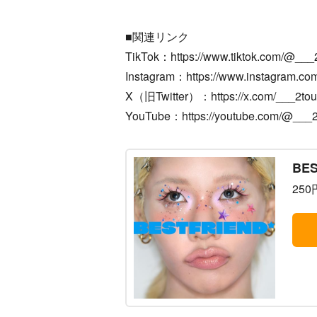
■関連リンク
TikTok：https://www.tiktok.com/@__
Instagram：https://www.instagram.co
X（旧Twitter）：https://x.com/___2to
YouTube：https://youtube.com/@___
BES
250