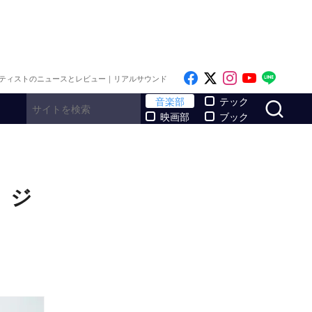
Like on Facebook
Follow on x
Follow on I
Follow o
Follo
ティストのニュースとレビュー｜リアルサウンド
サ
音楽部
テック
映画部
ブック
 ジ