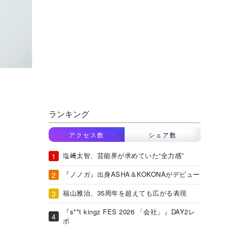
ランキング
アクセス数
シェア数
塩﨑太智、芸能界が求めていた“全力感”
『ノノガ』出身ASHA＆KOKONAがデビュー
福山雅治、35周年を超えても広がる表現
『s**t kingz FES 2026 「会社」』DAY2レ
ポ