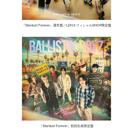
『Stardust Forever』通常盤／LDHオフィシャルSHOP限定盤
『Stardust Forever』初回生産限定盤