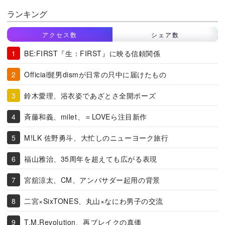
ランキング
アクセス数
シェア数
BE:FIRST『生：FIRST』に映る信頼関係
Official髭男dismが日常の只中に届けたもの
鈴木愛理、浴衣姿であざとさ全開ポーズ
斉藤和義、milet、＝LOVEら注目新作
M!LK 佐野勇斗、大忙しのニューヨーク旅行
福山雅治、35周年を超えても広がる表現
宮舘涼太、CM、アンバサダー起用の背景
二宮×SixTONES、丸山×なにわ男子の交流
T.M.Revolution、再ブレイクの真価