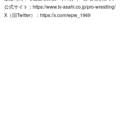
公式サイト：https://www.tv-asahi.co.jp/pro-wrestling/
X（旧Twitter）：https://x.com/wpw_1969