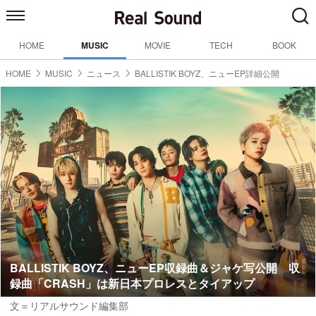
HOME
MUSIC
MOVIE
TECH
BOOK
HOME
MUSIC
ニュース
BALLISTIK BOYZ、ニューEP詳細公開
BALLISTIK BOYZ、ニューEP収録曲＆ジャケ写公開 収
録曲「CRASH」は新日本プロレスとタイアップ
文＝リアルサウンド編集部