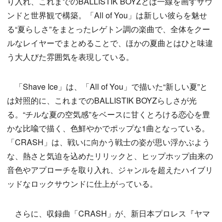
り入れ、これまでのBALLISTIK BOYZとは一線を画すサウ
ンドと世界観で構築。「All of You」は新しい彼らを魅せ
る“夏らしさ”をまとったレゲトン調の楽曲で、全体をクー
ルなレイヤーでまとめることで、ほかの夏曲とはひと味違
う大人びた雰囲気を表現している。
「Shave Ice」は、「All of You」で描いた“新しい夏”と
は対照的に、これまでのBALLISTIK BOYZらしさが光
る。“チルな夏の空気感”をベースに甘くとろける恋心を豊
かな比喩で描く、色鮮やかでポップな1曲となっている。
「CRASH」は、戦いに向かう戦士の姿が思い浮かぶよう
な、熱さと気迫を込めたリリックと、ヒップホップ由来の
音色やアプローチを取り入れ、ジャンルを超えたハイブリ
ッドなロックサウンドに仕上がっている。
さらに、収録曲「CRASH」が、新日本プロレス『ヤマ