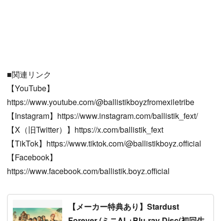
■関連リンク
【YouTube】
https://www.youtube.com/@ballistikboyzfromexiletribe
【Instagram】https://www.instagram.com/ballistik_fext/
【X（旧Twitter）】https://x.com/ballistik_fext
【TikTok】https://www.tiktok.com/@ballistikboyz.official
【Facebook】
https://www.facebook.com/ballistik.boyz.official
【メーカー特典あり】Stardust
Forever (ミニAL+Blu-ray Disc(初回生