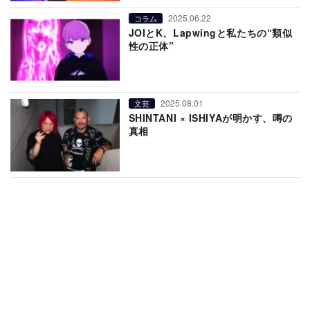
2025.06.22
コラム
JOIとK、Lapwingと私たちの“類似
性の正体”
2025.08.01
文芸
SHINTANI × ISHIYAが明かす、噂の
真相