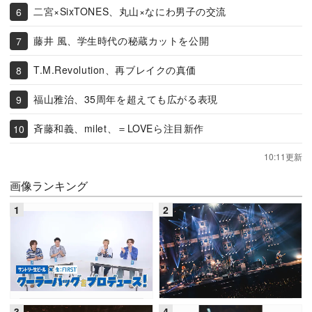
二宮×SixTONES、丸山×なにわ男子の交流
藤井 風、学生時代の秘蔵カットを公開
T.M.Revolution、再ブレイクの真価
福山雅治、35周年を超えても広がる表現
斉藤和義、milet、＝LOVEら注目新作
10:11更新
画像ランキング