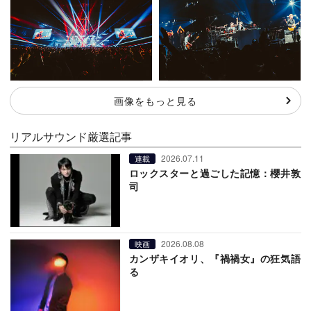
画像をもっと見る
リアルサウンド厳選記事
2026.07.11
連載
ロックスターと過ごした記憶：櫻井敦
司
2026.08.08
映画
カンザキイオリ、『禍禍女』の狂気語
る