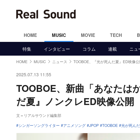
HOME
MUSIC
MOVIE
TECH
特集
インタビュー
コラム
連載
ニュ
HOME
MUSIC
ニュース
TOOBOE、『光が死んだ夏』ED映像公
2025.07.13 11:55
TOOBOE、新曲「あなた
だ夏』ノンクレED映像公開
文＝リアルサウンド編集部
シンガーソングライター
アニメソング
JPOP
TOOBOE
光が死んだ