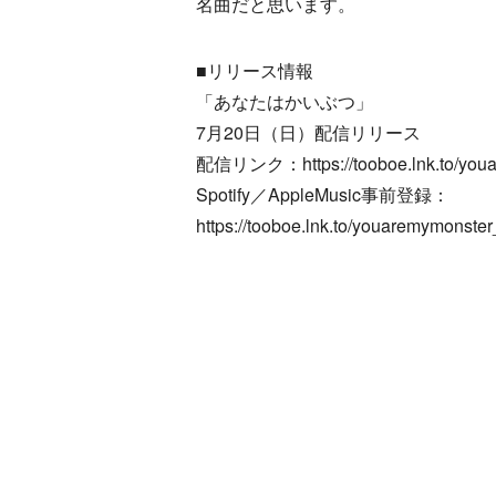
名曲だと思います。
■リリース情報
「あなたはかいぶつ」
7月20日（日）配信リリース
配信リンク：https://tooboe.lnk.to/youa
Spotify／AppleMusic事前登録：
https://tooboe.lnk.to/youaremymonst