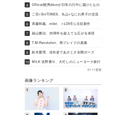
Official髭男dismが日常の只中に届けたもの
二宮×SixTONES、丸山×なにわ男子の交流
斉藤和義、milet、＝LOVEら注目新作
福山雅治、35周年を超えても広がる表現
T.M.Revolution、再ブレイクの真価
鈴木愛理、浴衣姿であざとさ全開ポーズ
M!LK 佐野勇斗、大忙しのニューヨーク旅行
01:11更新
画像ランキング