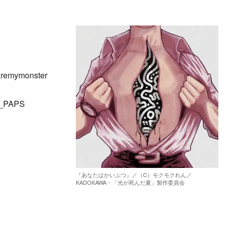
remymonster
er_PAPS
『あなたはかいぶつ』／（C）モクモクれん／
KADOKAWA・「光が死んだ夏」製作委員会