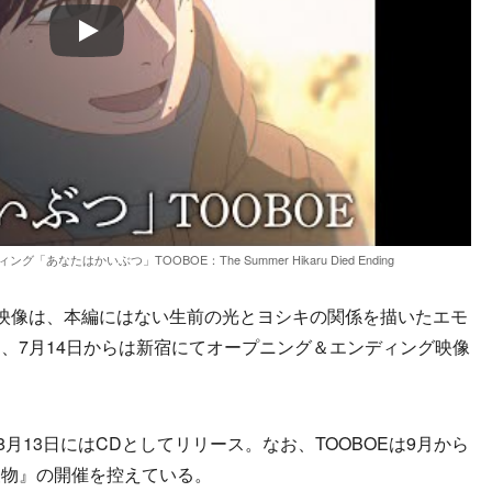
Play
たはかいぶつ」TOOBOE：The Summer Hikaru Died Ending
映像は、本編にはない生前の光とヨシキの関係を描いたエモ
、7月14日からは新宿にてオープニング＆エンディング映像
月13日にはCDとしてリリース。なお、TOOBOEは9月から
怪物』の開催を控えている。