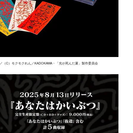
／（C）モクモクれん／KADOKAWA・「光が死んだ夏」製作委員会