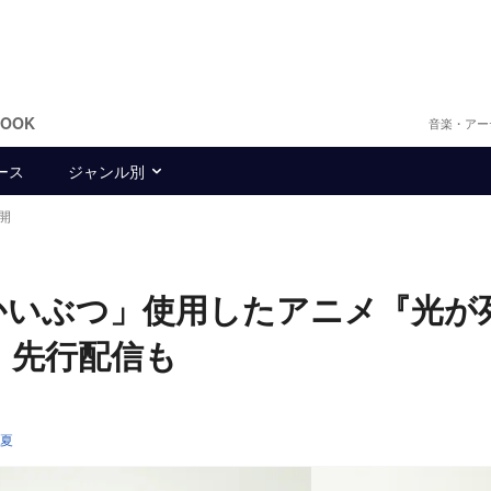
BOOK
音楽・アー
ース
ジャンル別
開
はかいぶつ」使用したアニメ『光が
 先行配信も
夏