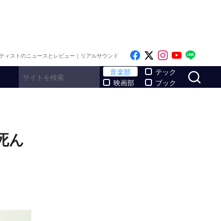
Like on Facebook
Follow on x
Follow on I
Follow o
Follo
ティストのニュースとレビュー｜リアルサウンド
サ
音楽部
テック
映画部
ブック
死ん