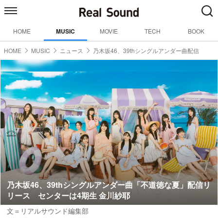
HOME
MUSIC
MOVIE
TECH
BOOK
HOME
MUSIC
ニュース
乃木坂46、39thシングルアンダー曲配信
乃木坂46、39thシングルアンダー曲「不道徳な夏」配信リ
リース センターは4期生 金川紗耶
文＝リアルサウンド編集部