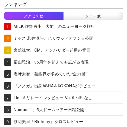
ランキング
アクセス数
シェア数
M!LK 佐野勇斗、大忙しのニューヨーク旅行
ミセス 若井滉斗、ハリウッドオフショ公開
宮舘涼太、CM、アンバサダー起用の背景
福山雅治、35周年を超えても広がる表現
塩﨑太智、芸能界が求めていた“全力感”
『ノノガ』出身ASHA＆KOKONAがデビュー
Liella! リレーインタビュー Vol.9：岬 なこ
Number_i、5大ドームツアー日程公開
渡辺美里『Birthday』クロスレビュー