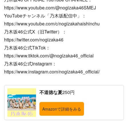
https://www.youtube.com/@nogizaka46SMEJ
YouTubeチャンネル「乃木坂配信中」：
https://www.youtube.com/c/nogizakahaishinchu
乃木坂46公式X（旧Twitter）：
https://twitter.com/nogizaka46
乃木坂46公式TikTok：
https://www.tiktok.com/@nogizaka46_official
乃木坂46公式Instagram：
https://www.instagram.com/nogizaka46_official/
不道徳な夏
250円
Amazonで詳細をみる