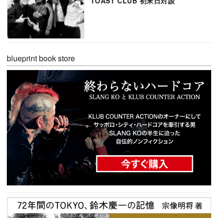
TOAST CLUB 初来日対談
blueprint book store