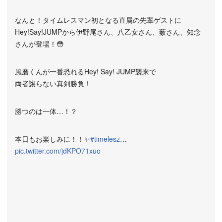
なんと！タイムレスマン初となる直属の先輩ゲストに
Hey!Say!JUMPから伊野尾さん、八乙女さん、薮さん、知念
さんが登場！😳
風磨くんが一番恐れるHey! Say! JUMP襲来で
両者譲らない真剣勝負！
勝つのは一体…！？
本日もお楽しみに！！✨
#timelesz
…
pic.twitter.com/jdKPO71xuo