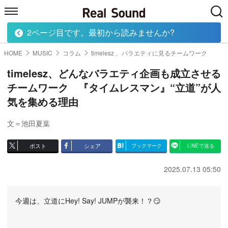
2ページ目です。最初から読みませんか?
HOME
MUSIC
MOVIE
TECH
BOOK
HOME
MUSIC
コラム
timelesz 、バラエティに見るチームワーク
timelesz、どんなバラエティ企画も成立させる
チームワーク 『タイムレスマン』“立道”が人
気を集める理由
文＝池田夏葉
ポスト
シェア
ブックマーク
LINEで送る
2025.07.13 05:50
今週は、立道にHey! Say! JUMPが襲来！？😏