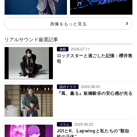
画像をもっと見る
リアルサウンド厳選記事
2026.07.11
連載
ロックスターと過ごした記憶：櫻井敦
司
2026.08.05
国内ドラマ
『風、薫る』板橋駿谷の安心感が光る
2025.06.22
コラム
JOIとK、Lapwingと私たちの“類似
性の正体”