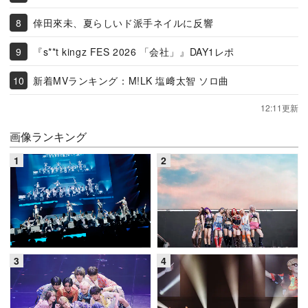
倖田來未、夏らしいド派手ネイルに反響
『s**t kingz FES 2026 「会社」』DAY1レポ
新着MVランキング：M!LK 塩﨑太智 ソロ曲
12:11更新
画像ランキング