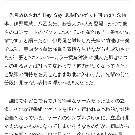
先月放送されたHey! Say! JUMPのゲスト回では知念侑
李、伊野尾慧、八乙女光、薮宏太の4人が登場。かつて彼
らのコンサートのバックについていた菊池も「一番怖い先
輩です」と語ったが、伊野尾と対峙した先鋒の菊池は一発
で成功。寺西や佐藤は強張る表情を見せながらも成功させ
たが、薮との“メンバーカラー黄緑対決”に挑んだ原はいつ
もの明るさとは打って変わって「握力がなくなってきた」
と緊張の面持ちを見せたまま敗北に終わった。先輩の前で
普段は見せない表情を浮かべる8人だった。
誰にでもどこでもできる簡単なゲームだったはずの立
道。それが冠番組でゲストを招いて行われる本格的な対決
企画となっている。ゲームのシンプルさゆえに、立道は見
応えのないものになってしまいそうなものだが、初回から
コツを掴んだのか、目に見えて上達している8人の技量