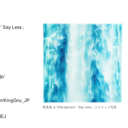
「Say Less」
p/
om/KingGnu_JP
勢喜遊 ＆ Yohji Igarashi「Say Less」ジャケット写真
MEJ