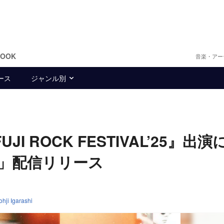
BOOK
音楽・アー
ース
ジャンル別
『FUJI ROCK FESTIVAL’25』出
ss」配信リリース
ji Igarashi