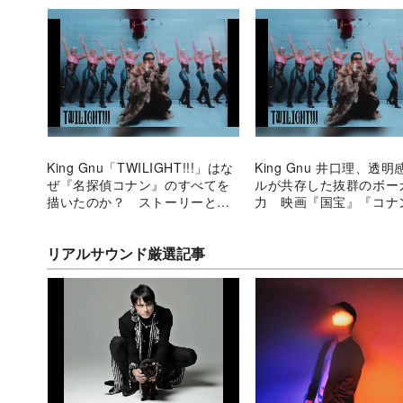
King Gnu「TWILIGHT!!!」はな
King Gnu 井口理、透
ぜ『名探偵コナン』のすべてを
ルが共存した抜群のボー
描いたのか？ ストーリーと完
力 映画『国宝』『コナ
全な共鳴
題歌から分析
リアルサウンド厳選記事