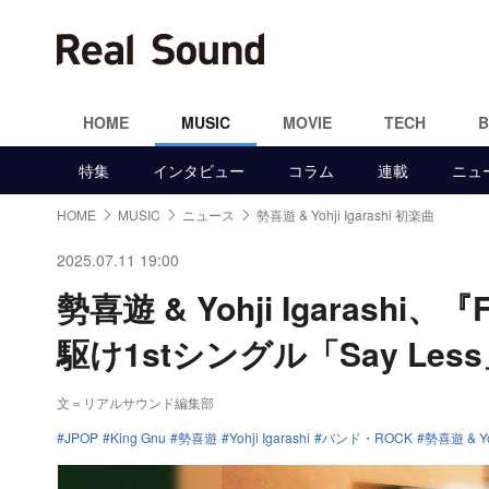
HOME
MUSIC
MOVIE
TECH
特集
インタビュー
コラム
連載
ニュ
HOME
MUSIC
ニュース
勢喜遊 & Yohji Igarashi 初楽曲
2025.07.11 19:00
勢喜遊 & Yohji Igarashi、
駆け1stシングル「Say Le
文＝リアルサウンド編集部
JPOP
King Gnu
勢喜遊
Yohji Igarashi
バンド・ROCK
勢喜遊 & Yoh