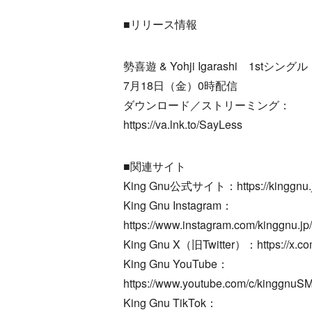
■リリース情報
勢喜遊 & Yohji Igarashi 1stシングル
7月18日（金）0時配信
ダウンロード／ストリーミング：
https://va.lnk.to/SayLess
■関連サイト
King Gnu公式サイト：https://kinggnu.j
King Gnu Instagram：
https://www.instagram.com/kinggnu.jp/
King Gnu X（旧Twitter）：https://x.c
King Gnu YouTube：
https://www.youtube.com/c/kinggnuS
King Gnu TikTok：