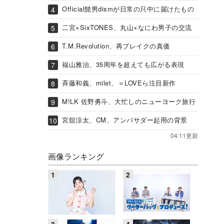
Official髭男dismが日常の只中に届けたもの
二宮×SixTONES、丸山×なにわ男子の交流
T.M.Revolution、再ブレイクの真価
福山雅治、35周年を超えても広がる表現
斉藤和義、milet、＝LOVEら注目新作
M!LK 佐野勇斗、大忙しのニューヨーク旅行
宮舘涼太、CM、アンバサダー起用の背景
04:11更新
画像ランキング