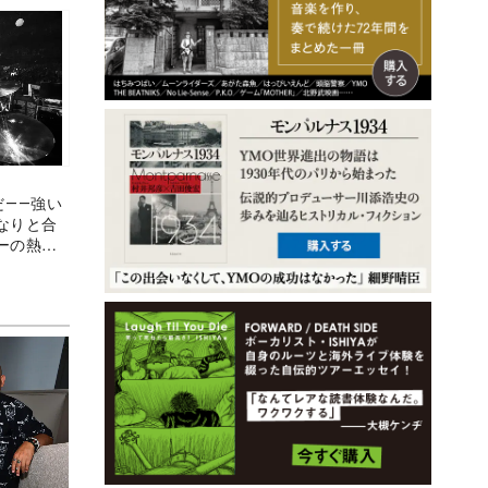
”だ――強い
なりと合
ーの熱