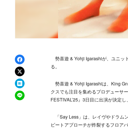
Facebookでシェア
勢喜遊 & Yohji Igarashiが、
る。
xでポスト
はてなブックマーク
勢喜遊 & Yohji Igarashiは、
クスでも注目を集めるプロデューサー Yoh
LINEで送る
FESTIVAL’25』3日目に出演が決
「Say Less」は、レイヴやドラ
ビートアプローチが炸裂するフロアバン