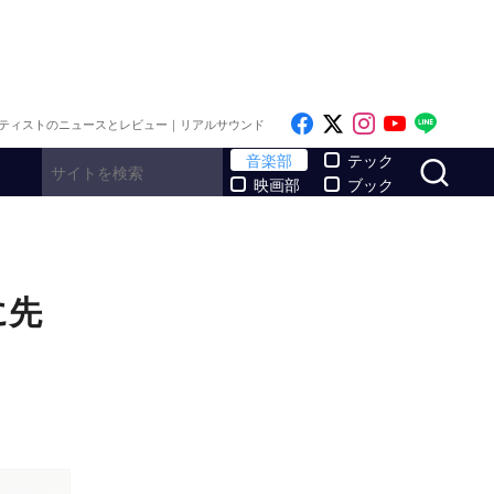
Like on Facebook
Follow on x
Follow on I
Follow o
Follo
ティストのニュースとレビュー｜リアルサウンド
サ
音楽部
テック
映画部
ブック
演に先