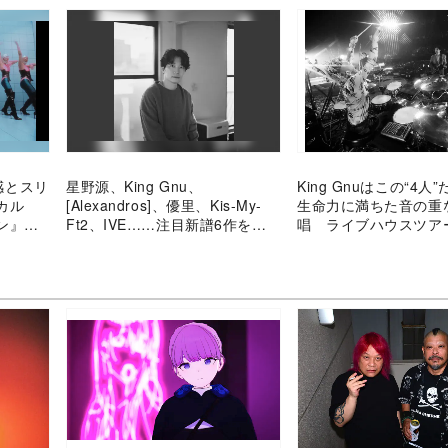
明感とスリ
星野源、King Gnu、
King Gnuはこの“4人
カル
[Alexandros]、優里、Kis-My-
生命力に満ちた音の重
ン』主
Ft2、IVE……注目新譜6作をレ
唱 ライブハウスツア
ビュー
狂、そのすべて