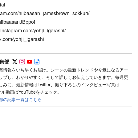
ial
am.com/hiibaasan_jamesbrown_sokkuri/
iibaasanJBppoi
.instagram.com/yohji_igarashi/
.com/yohji_igarashi
Follow on SNS
Follow on SNS
Follow on SNS
Author web site
集部
楽情報をいち早くお届け。シーンの最新トレンドや今気になるアー
ップし、わかりやすく、そして詳しくお伝えしていきます。毎月更
みに。最新情報はTwitter、撮り下ろしのインタビュー写真は
ジナル動画はYouTubeをチェック。
部の記事一覧はこちら