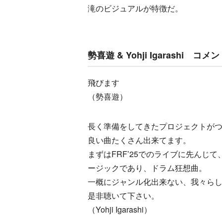
滝のビジュアルが特徴だ。
勢喜遊 & Yohji Igarashi コメ
飛びます
（勢喜遊）
長く準備をしてきたプロジェクトが
良い曲たくさん出来てます。
まずはFRF’25でのライブに先んじて、
ージックであり、ドラム狂想曲。
一概にジャンル化出来ない、我々ら
是非聴いて下さい。
（Yohji Igarashi）