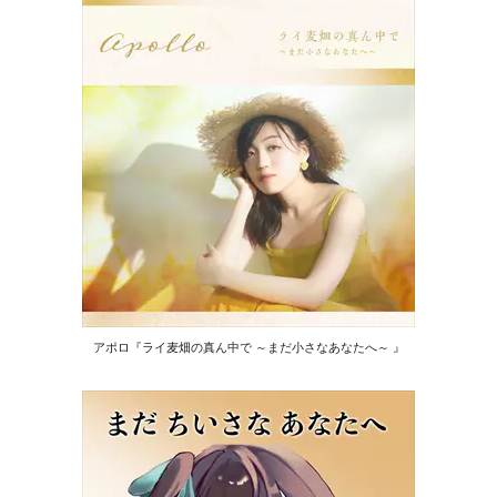
アポロ『ライ麦畑の真ん中で ～まだ小さなあなたへ～ 』