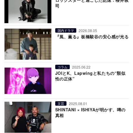
ロックスターと過ごした記憶：櫻井敦
司
2026.08.05
国内ドラマ
『風、薫る』板橋駿谷の安心感が光る
2025.06.22
コラム
JOIとK、Lapwingと私たちの“類似
性の正体”
2025.08.01
文芸
SHINTANI × ISHIYAが明かす、噂の
真相