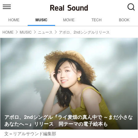
HOME
MUSIC
MOVIE
TECH
BOOK
HOME
MUSIC
ニュース
アポロ、2ndシングルリリース
アポロ、2ndシングル『ライ麦畑の真ん中で ～まだ小さな
あなたへ～』リリース 同テーマの電子絵本も
文＝リアルサウンド編集部