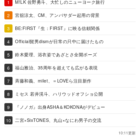
M!LK 佐野勇斗、大忙しのニューヨーク旅行
宮舘涼太、CM、アンバサダー起用の背景
BE:FIRST『生：FIRST』に映る信頼関係
Official髭男dismが日常の只中に届けたもの
鈴木愛理、浴衣姿であざとさ全開ポーズ
福山雅治、35周年を超えても広がる表現
斉藤和義、milet、＝LOVEら注目新作
ミセス 若井滉斗、ハリウッドオフショ公開
『ノノガ』出身ASHA＆KOKONAがデビュー
二宮×SixTONES、丸山×なにわ男子の交流
10:11更新