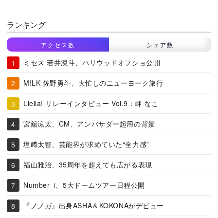
ランキング
アクセス数
シェア数
ミセス 若井滉斗、ハリウッドオフショ公開
M!LK 佐野勇斗、大忙しのニューヨーク旅行
Liella! リレーインタビュー Vol.9：岬 なこ
宮舘涼太、CM、アンバサダー起用の背景
塩﨑太智、芸能界が求めていた“全力感”
福山雅治、35周年を超えても広がる表現
Number_i、5大ドームツアー日程公開
『ノノガ』出身ASHA＆KOKONAがデビュー