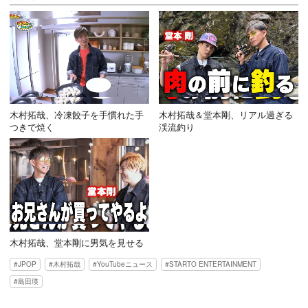
木村拓哉、冷凍餃子を手慣れた手
木村拓哉＆堂本剛、リアル過ぎる
つきで焼く
渓流釣り
木村拓哉、堂本剛に男気を見せる
JPOP
木村拓哉
YouTubeニュース
STARTO ENTERTAINMENT
島田瑛