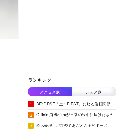
ランキング
アクセス数
シェア数
BE:FIRST『生：FIRST』に映る信頼関係
Official髭男dismが日常の只中に届けたもの
鈴木愛理、浴衣姿であざとさ全開ポーズ