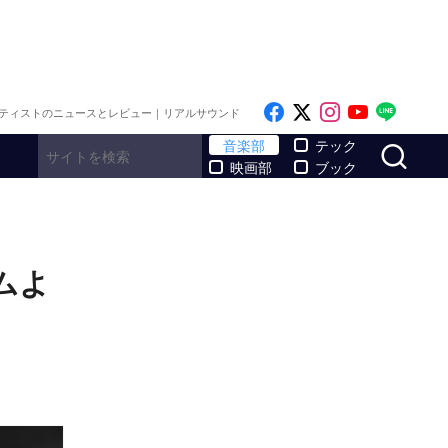
Like on Facebook
Follow on x
Follow on I
Follow o
Follo
ティストのニュースとレビュー｜リアルサウンド
サ
音楽部
テック
映画部
ブック
バムよ