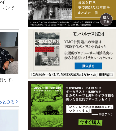
の自
ンマンで見
Aが明かす、
っとみる