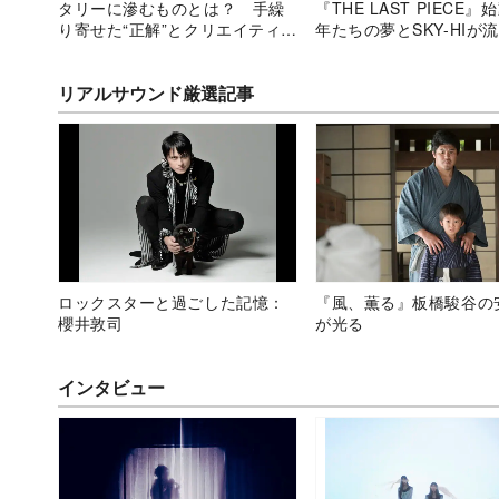
タリーに滲むものとは？ 手繰
『THE LAST PIECE
り寄せた“正解”とクリエイティブ
年たちの夢とSKY-HIが
への“責任”
――早くも激戦の2次審査
リアルサウンド厳選記事
ロックスターと過ごした記憶：
『風、薫る』板橋駿谷の
櫻井敦司
が光る
インタビュー