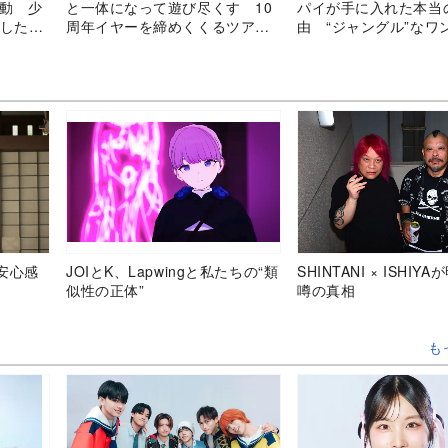
』始動 少
と一体になって遊び尽くす 10
パイが手に入れた本当
流した涙
周年イヤーを締めくくるツアー
由 “ジャングル”なワ
ファイナル
せた意志
安心感
JOIとK、Lapwingと私たちの“類
SHINTANI × ISHIY
似性の正体”
噂の真相
も