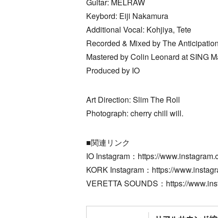
Guitar: MELRAW
Keybord: Eiji Nakamura
Additional Vocal: Kohjiya, Tete
Recorded & Mixed by The Anticipation 
Mastered by Colin Leonard at SING Ma
Produced by IO
Art Direction: Slim The Roll
Photograph: cherry chill will.
■関連リンク
IO Instagram：https://www.instagram.
KORK Instagram：https://www.instagra
VERETTA SOUNDS：https://www.insta