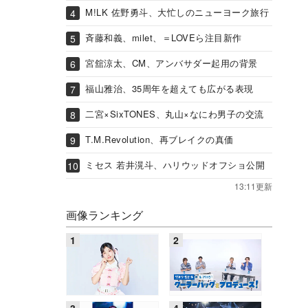
M!LK 佐野勇斗、大忙しのニューヨーク旅行
斉藤和義、milet、＝LOVEら注目新作
宮舘涼太、CM、アンバサダー起用の背景
福山雅治、35周年を超えても広がる表現
二宮×SixTONES、丸山×なにわ男子の交流
T.M.Revolution、再ブレイクの真価
ミセス 若井滉斗、ハリウッドオフショ公開
13:11更新
画像ランキング