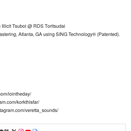
Illicit Tsuboi @ RDS Toritsudai
stering, Atlanta, GA using SING Technology® (Patented).
com/iointheday/
m.com/korkthisfar/
gram.com/veretta_sounds/
Follow on SNS
Follow on SNS
Follow on SNS
Author web site