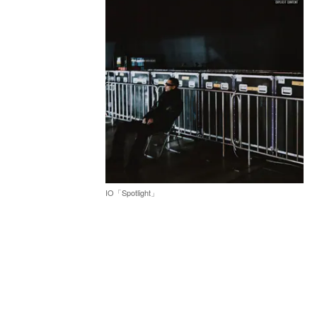
IO「Spotlight」