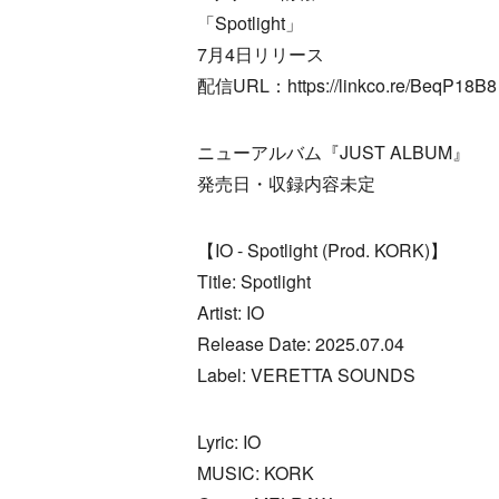
「Spotlight」
7月4日リリース
配信URL：https://linkco.re/BeqP18B8
ニューアルバム『JUST ALBUM』
発売日・収録内容未定
【IO - Spotlight (Prod. KORK)】
Title: Spotlight
Artist: IO
Release Date: 2025.07.04
Label: VERETTA SOUNDS
Lyric: IO
MUSIC: KORK