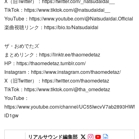
X（旧Twitter）：https://twitter.com/_natsudaidai__
TikTok：https://www.tiktok.com/@natsudaidai__
YouTube：https://www.youtube.com/@Natsudaidai.Official
楽曲視聴リンク：https://bio.to/Natsudaidai
ザ・おめでたズ
まとめリンク：https://linktr.ee/thaomedetaz
HP：https://thaomedetaz.tumblr.com/
Instagram：https://www.instagram.com/thaomedetaz/
X（旧Twitter）：https://twitter.com/thaomedetaz
TikTok：https://www.tiktok.com/@tha_omedetaz
YouTube：
https://www.youtube.com/channel/UC55IwcvV7ab2893HWf
iD1gw
Follow on SNS
Follow on SNS
Follow on SN
Author web 
リアルサウンド編集部