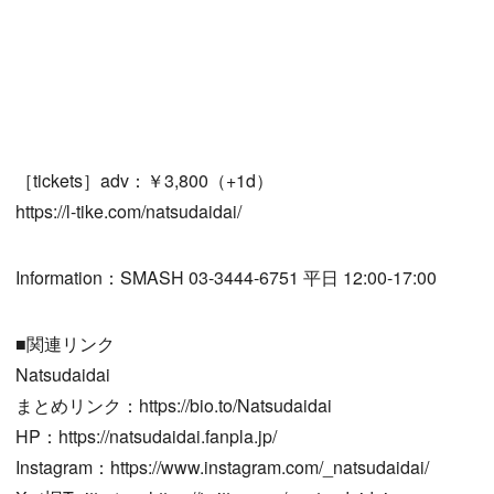
［tickets］adv：￥3,800（+1d）
https://l-tike.com/natsudaidai/
Information：SMASH 03-3444-6751 平日 12:00-17:00
■関連リンク
Natsudaidai
まとめリンク：https://bio.to/Natsudaidai
HP：https://natsudaidai.fanpla.jp/
Instagram：https://www.instagram.com/_natsudaidai/