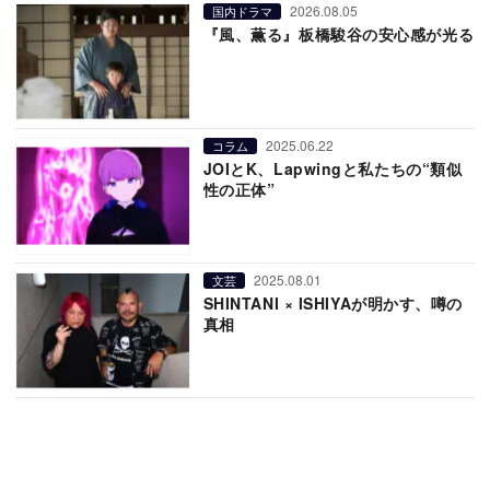
2026.08.05
国内ドラマ
『風、薫る』板橋駿谷の安心感が光る
2025.06.22
コラム
JOIとK、Lapwingと私たちの“類似
性の正体”
2025.08.01
文芸
SHINTANI × ISHIYAが明かす、噂の
真相