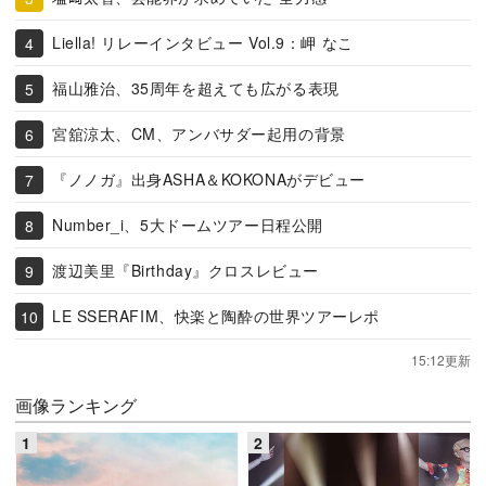
Liella! リレーインタビュー Vol.9：岬 なこ
福山雅治、35周年を超えても広がる表現
宮舘涼太、CM、アンバサダー起用の背景
『ノノガ』出身ASHA＆KOKONAがデビュー
Number_i、5大ドームツアー日程公開
渡辺美里『Birthday』クロスレビュー
LE SSERAFIM、快楽と陶酔の世界ツアーレポ
15:12更新
画像ランキング