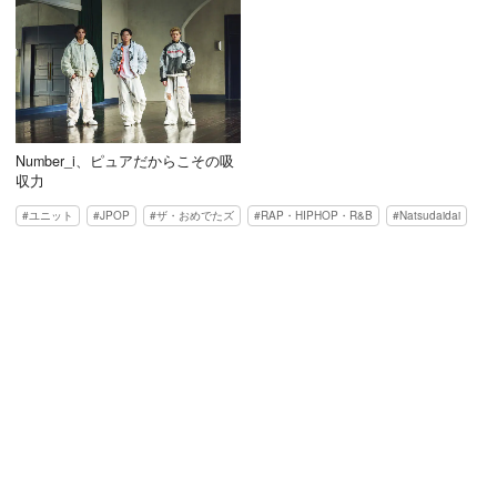
Number_i、ピュアだからこその吸
収力
ユニット
JPOP
ザ・おめでたズ
RAP・HIPHOP・R&B
Natsudaidai