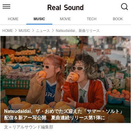
HOME
MUSIC
MOVIE
TECH
BOOK
HOME
MUSIC
ニュース
Natsudaidai、新曲リリース
Natsudaidai、ザ・おめでたズ迎えた「サマー・ソルト」
配信＆新アー写公開 夏曲連続リリース第1弾に
文＝リアルサウンド編集部