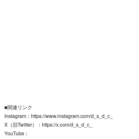
■関連リンク
Instagram：https://www.instagram.com/d_s_d_c_
X（旧Twitter）：https://x.com/d_s_d_c_
YouTube：