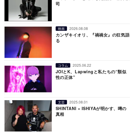
司
2026.08.08
映画
カンザキイオリ、『禍禍女』の狂気語
る
2025.06.22
コラム
JOIとK、Lapwingと私たちの“類似
性の正体”
2025.08.01
文芸
SHINTANI × ISHIYAが明かす、噂の
真相