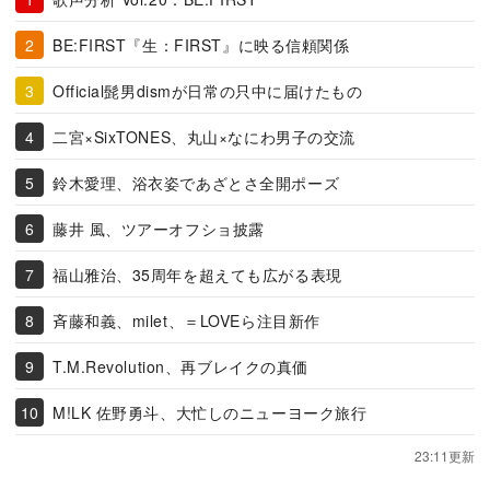
BE:FIRST『生：FIRST』に映る信頼関係
Official髭男dismが日常の只中に届けたもの
二宮×SixTONES、丸山×なにわ男子の交流
鈴木愛理、浴衣姿であざとさ全開ポーズ
藤井 風、ツアーオフショ披露
福山雅治、35周年を超えても広がる表現
斉藤和義、milet、＝LOVEら注目新作
T.M.Revolution、再ブレイクの真価
M!LK 佐野勇斗、大忙しのニューヨーク旅行
23:11更新