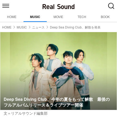
HOME
MUSIC
MOVIE
TECH
BOOK
HOME
MUSIC
ニュース
Deep Sea Diving Club、解散を発表
Deep Sea Diving Club、今年の夏をもって解散 最後の
フルアルバムリリース＆ライブツアー開催
文＝リアルサウンド編集部