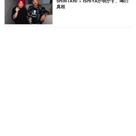
SHINTANI × ISHIYAが明かす、噂の
真相