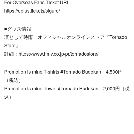
For Overseas Fans Ticket URL：
https://eplus.tickets/sigure/
■グッズ情報
凛として時雨 オフィシャルオンラインストア『Tornado
Store』
詳細：https://www.hmv.co.jp/pr/tornadostore/
Promotion is mine T-shirts #Tornado Budokan 4,500円
（税込）
Promotion is mine Towel #Tornado Budokan 2,000円（税
込）