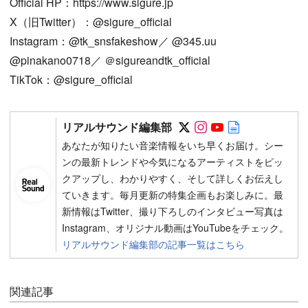
Official HP：https://www.sigure.jp
X（旧Twitter）：@sigure_official
Instagram：@tk_snsfakeshow／ @345.uu
@pinakano0718／ ＠sigureandtk_official
TikTok：@sigure_official
Follow on SNS
Follow on SNS
Follow on SN
Author web 
リアルサウンド編集部
あなたが知りたい音楽情報をいち早くお届け。シー
ンの最新トレンドや今気になるアーティストをピッ
クアップし、わかりやすく、そして詳しくお伝えし
ていきます。毎月更新の特集企画もお楽しみに。最
新情報はTwitter、撮り下ろしのインタビュー写真は
Instagram、オリジナル動画はYouTubeをチェック。
リアルサウンド編集部の記事一覧はこちら
関連記事