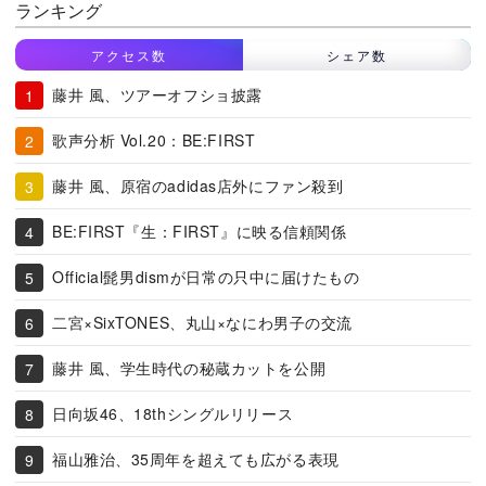
ランキング
アクセス数
シェア数
藤井 風、ツアーオフショ披露
歌声分析 Vol.20：BE:FIRST
藤井 風、原宿のadidas店外にファン殺到
BE:FIRST『生：FIRST』に映る信頼関係
Official髭男dismが日常の只中に届けたもの
二宮×SixTONES、丸山×なにわ男子の交流
藤井 風、学生時代の秘蔵カットを公開
日向坂46、18thシングルリリース
福山雅治、35周年を超えても広がる表現