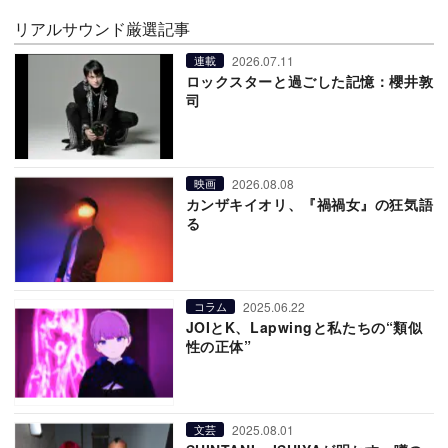
リアルサウンド厳選記事
2026.07.11
連載
ロックスターと過ごした記憶：櫻井敦
司
2026.08.08
映画
カンザキイオリ、『禍禍女』の狂気語
る
2025.06.22
コラム
JOIとK、Lapwingと私たちの“類似
性の正体”
2025.08.01
文芸