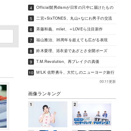
Official髭男dismが日常の只中に届けたもの
二宮×SixTONES、丸山×なにわ男子の交流
斉藤和義、milet、＝LOVEら注目新作
福山雅治、35周年を超えても広がる表現
鈴木愛理、浴衣姿であざとさ全開ポーズ
T.M.Revolution、再ブレイクの真価
M!LK 佐野勇斗、大忙しのニューヨーク旅行
00:11更新
画像ランキング