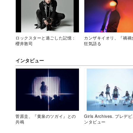
ロックスターと過ごした記憶：
カンザキイオリ、『禍禍
櫻井敦司
狂気語る
インタビュー
菅原圭、『黄泉のツガイ』との
Girls Archives. プレ
共鳴
ンタビュー