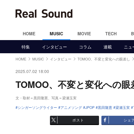
HOME
MUSIC
MOVIE
TECH
特集
インタビュー
コラム
連載
ニュ
HOME
MUSIC
インタビュー
TOMOO、不変と変化への眼差し
2025.07.02 18:00
TOMOO、不変と変化への眼差
文・取材＝黒田隆憲、写真＝梁瀬玉実
シンガーソングライター
アニメソング
JPOP
黒田隆憲
梁瀬玉実
ポスト
シェ