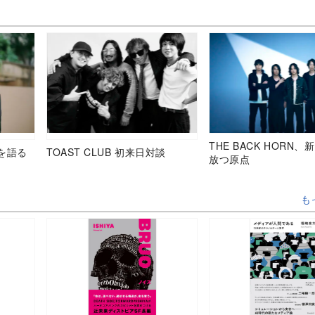
THE BACK HORN
を語る
TOAST CLUB 初来日対談
放つ原点
も