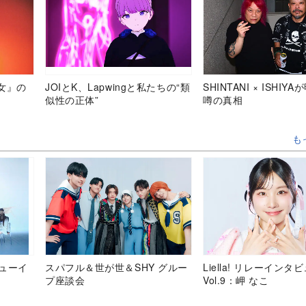
女』の
JOIとK、Lapwingと私たちの“類
SHINTANI × ISHIY
似性の正体”
噂の真相
も
デビューイ
スパフル＆世が世＆SHY グルー
Liella! リレーインタ
プ座談会
Vol.9：岬 なこ