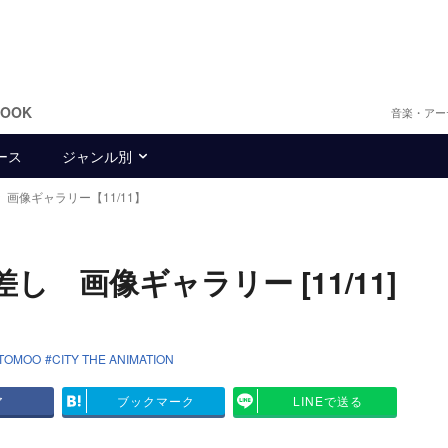
BOOK
音楽・アー
ース
ジャンル別
画像ギャラリー【11/11】
し 画像ギャラリー [11/11]
TOMOO
CITY THE ANIMATION
ア
ブックマーク
LINEで送る