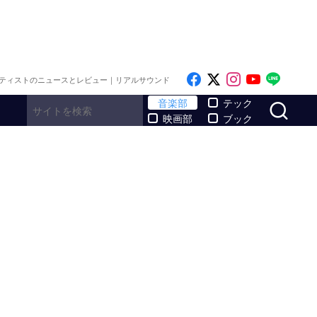
Like on Facebook
Follow on x
Follow on I
Follow o
Follo
ティストのニュースとレビュー｜リアルサウンド
サ
音楽部
テック
映画部
ブック