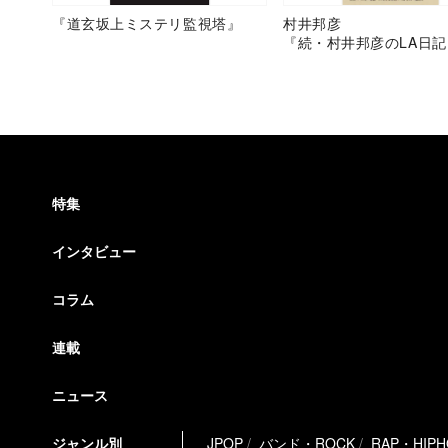
『道玄坂上ミステリ監視塔』
村井邦彦
『続・村井邦彦のLA日記
特集
インタビュー
コラム
連載
ニュース
ジャンル別
JPOP
バンド・ROCK
RAP・HIP