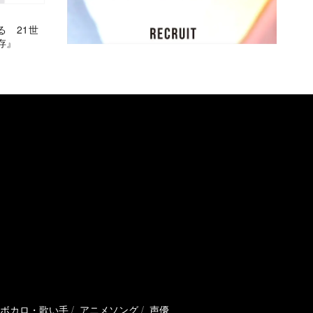
る 21世
存』
ボカロ・歌い手
アニメソング
声優