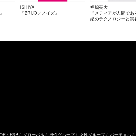
ISHIYA
福嶋亮大
』
『BRUO／ノイズ』
『メディアが人間であ
紀のテクノロジーと実
HOP・R&B
グローバル
男性グループ
女性グループ
バーチャル