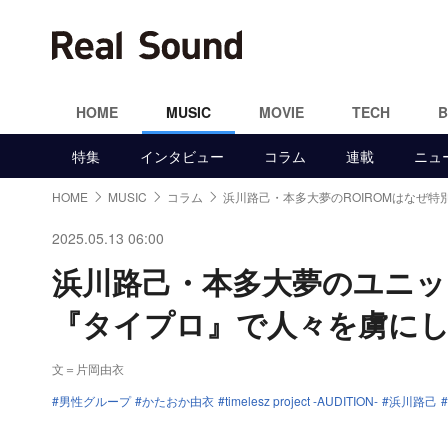
HOME
MUSIC
MOVIE
TECH
特集
インタビュー
コラム
連載
ニュ
HOME
MUSIC
コラム
浜川路己・本多大夢のROIROMはなぜ特
2025.05.13 06:00
浜川路己・本多大夢のユニッ
『タイプロ』で人々を虜に
文＝片岡由衣
男性グループ
かたおか由衣
timelesz project -AUDITION-
浜川路己