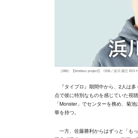
［086］【timelesz project】《006／浜川 路己 R
『タイプロ』期間中から、2人は多く
点で彼に特別なものを感じていた視聴
「Monster」でセンターを務め、
華を持つ。
一方、佐藤勝利からはずっと「もっ