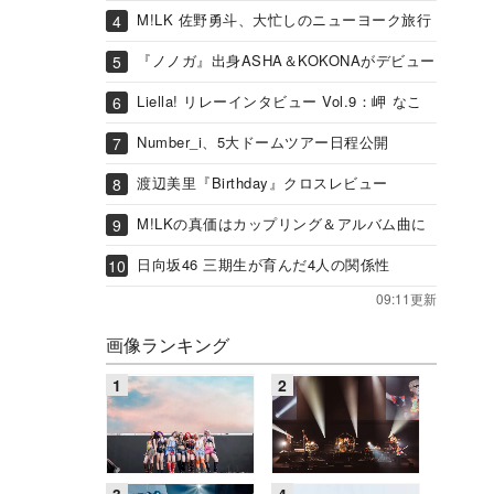
M!LK 佐野勇斗、大忙しのニューヨーク旅行
『ノノガ』出身ASHA＆KOKONAがデビュー
Liella! リレーインタビュー Vol.9：岬 なこ
Number_i、5大ドームツアー日程公開
渡辺美里『Birthday』クロスレビュー
M!LKの真価はカップリング＆アルバム曲に
日向坂46 三期生が育んだ4人の関係性
09:11更新
画像ランキング