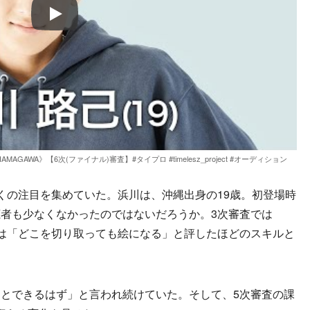
Play
OI HAMAGAWA》【6次(ファイナル)審査】#タイプロ #timelesz_project #オーディション
の注目を集めていた。浜川は、沖縄出身の19歳。初登場時
者も少なくなかったのではないだろうか。3次審査では
菊池は「どこを切り取っても絵になる」と評したほどのスキルと
とできるはず」と言われ続けていた。そして、5次審査の課