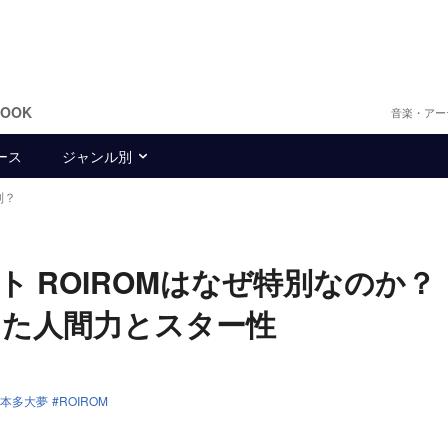
BOOK
音楽・アー
ース
ジャンル別
別？
ト ROIROMはなぜ特別なのか
した人間力とスター性
本多大夢
ROIROM