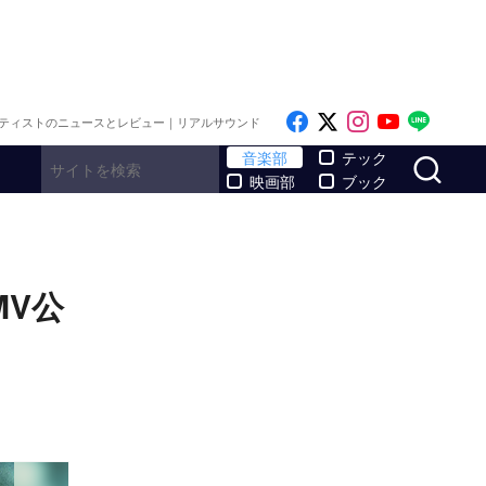
Like on Facebook
Follow on x
Follow on I
Follow o
Follo
ティストのニュースとレビュー｜リアルサウンド
サ
音楽部
テック
映画部
ブック
V公