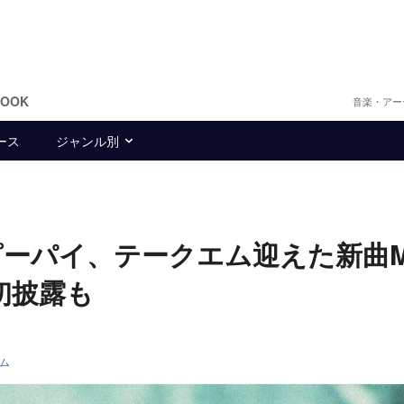
BOOK
音楽・アー
ース
ジャンル別
ーパイ、テークエム迎えた新曲M
初披露も
ム