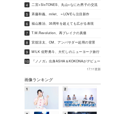
二宮×SixTONES、丸山×なにわ男子の交流
斉藤和義、milet、＝LOVEら注目新作
福山雅治、35周年を超えても広がる表現
T.M.Revolution、再ブレイクの真価
宮舘涼太、CM、アンバサダー起用の背景
M!LK 佐野勇斗、大忙しのニューヨーク旅行
『ノノガ』出身ASHA＆KOKONAがデビュー
17:11更新
画像ランキング