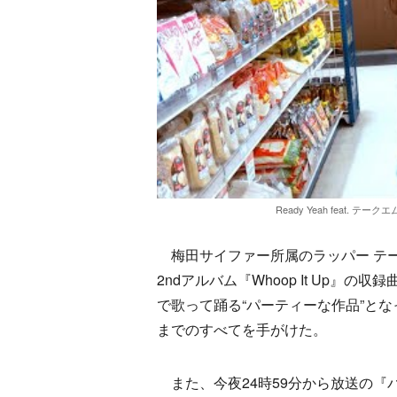
Ready Yeah feat. テー
梅田サイファー所属のラッパー テー
2ndアルバム『Whoop It Up』
で歌って踊る“パーティーな作品”と
までのすべてを手がけた。
また、今夜24時59分から放送の『