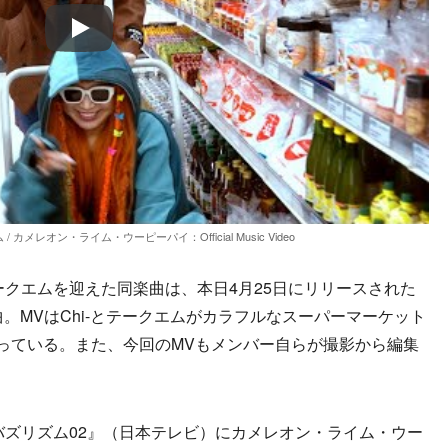
Play
クエム / カメレオン・ライム・ウーピーパイ：Official Music Video
クエムを迎えた同楽曲は、本日4月25日にリリースされた
の収録曲。MVはChi-とテークエムがカラフルなスーパーマーケット
なっている。また、今回のMVもメンバー自らが撮影から編集
バズリズム02』（日本テレビ）にカメレオン・ライム・ウー