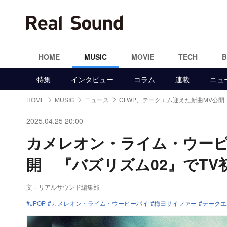
HOME
MUSIC
MOVIE
TECH
特集
インタビュー
コラム
連載
ニュ
HOME
MUSIC
ニュース
CLWP、テークエム迎えた新曲MV公開
2025.04.25 20:00
カメレオン・ライム・ウーピ
開 『バズリズム02』でTV
文＝リアルサウンド編集部
JPOP
カメレオン・ライム・ウーピーパイ
梅田サイファー
テークエ